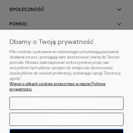
SPOŁECZNOŚĆ
POMOC
OBSERWUJ NAS
Dbamy o Twoją prywatność
Pliki cookies i pokrewne im technologie umożliwiają poprawne
działanie strony i pomagają nam dostosować ofertę do Twoich
potrzeb. Możesz zaakceptować wykorzystanie przez nas
wszystkich tych plików i przejść do sklepu lub dostosować
Popularne produkty:
Koszulki do biegania
|
Topy do biegania
|
Bluzy do
użycie plików do swoich preferencji, wybierając opcję "Dostosuj
biegania
|
Longsleeve do biegania
|
Kurtki do biegania
|
Kamizelki do
zgody".
biegania
|
Legginsy do biegania
|
Koszulki lifestyle
|
Bluzy z kapturem
Więcej o plikach cookies przeczytasz w naszej Polityce
prywatności.
zaakceptuj tylko niezbędne
pokaż pełną wersję strony
dostosuj zgody
Sklep internetowy Shoper.pl