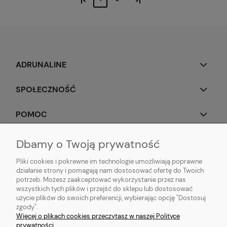
ADRUNALINE
SPOŁECZNOŚĆ
POMOC
OBSERWUJ NAS
Dbamy o Twoją prywatność
Pliki cookies i pokrewne im technologie umożliwiają poprawne
działanie strony i pomagają nam dostosować ofertę do Twoich
potrzeb. Możesz zaakceptować wykorzystanie przez nas
wszystkich tych plików i przejść do sklepu lub dostosować
Popularne produkty:
Koszulki do biegania
|
Topy do biegania
|
Bluzy do
użycie plików do swoich preferencji, wybierając opcję "Dostosuj
biegania
|
Longsleeve do biegania
|
Kurtki do biegania
|
Kamizelki do
zgody".
biegania
|
Legginsy do biegania
|
Koszulki lifestyle
|
Bluzy z kapturem
Więcej o plikach cookies przeczytasz w naszej Polityce
prywatności.