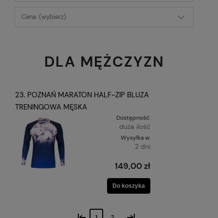
Cena: (wybierz)
DLA MĘŻCZYZN
23. POZNAŃ MARATON HALF-ZIP BLUZA
TRENINGOWA MĘSKA
Dostępność:
duża ilość
Wysyłka w:
2 dni
149,00 zł
Do koszyka
«
»
1
2