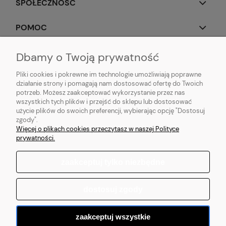
SPOŁECZNOŚĆ
POMOC
OBSERWUJ NAS
Dbamy o Twoją prywatność
Pliki cookies i pokrewne im technologie umożliwiają poprawne
działanie strony i pomagają nam dostosować ofertę do Twoich
potrzeb. Możesz zaakceptować wykorzystanie przez nas
wszystkich tych plików i przejść do sklepu lub dostosować
Popularne produkty:
Koszulki do biegania
|
Topy do biegania
|
Bluzy do
użycie plików do swoich preferencji, wybierając opcję "Dostosuj
biegania
|
Longsleeve do biegania
|
Kurtki do biegania
|
Kamizelki do
zgody".
biegania
|
Legginsy do biegania
|
Koszulki lifestyle
|
Bluzy z kapturem
Więcej o plikach cookies przeczytasz w naszej Polityce
prywatności.
zaakceptuj tylko niezbędne
pokaż pełną wersję strony
dostosuj zgody
Sklep internetowy Shoper.pl
zaakceptuj wszystkie