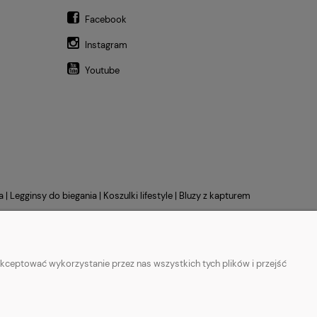
Facebook
Instagram
Youtube
a
|
Legginsy do biegania
|
Koszulki lifestyle
|
Bluzy z kapturem
kceptować wykorzystanie przez nas wszystkich tych plików i przejść