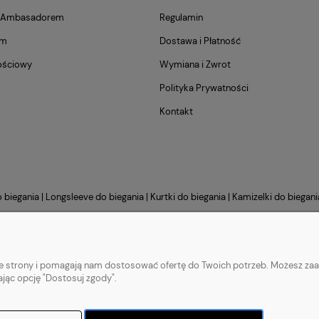
m Ambasadorem
Regulamin
am
Dostawa i Płatność
ościowy
Wymiana i Zwrot
Polityka Prywatności
Kontakt
o biegania
|
Longsleeve do biegania
|
Kurtki do biegania
|
Kamizelki do biegani
Sklep internetowy Shoper.pl
nie strony i pomagają nam dostosować ofertę do Twoich potrzeb. Możesz zaa
ając opcję "Dostosuj zgody".