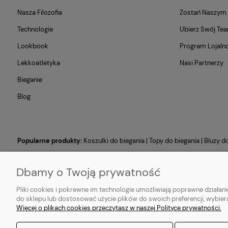
Nasza Filozofia
Zostań Naszy
Technologie
Ubierz Swój Te
Lookbook
Program Lojaln
Lekkoatletyka
Nasi Partnerzy
Bieganie
Blog
Popularne produkty:
Koszulki do biegania
|
Topy do biegania
|
Bluzy d
Dbamy o Twoją prywatność
Pliki cookies i pokrewne im technologie umożliwiają poprawne działa
do sklepu lub dostosować użycie plików do swoich preferencji, wybier
Więcej o plikach cookies przeczytasz w naszej Polityce prywatności.