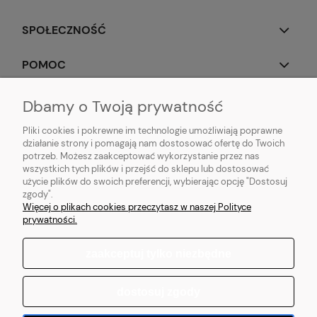
SPOŁECZNOŚĆ
POMOC
OBSERWUJ NAS
Dbamy o Twoją prywatność
Pliki cookies i pokrewne im technologie umożliwiają poprawne
działanie strony i pomagają nam dostosować ofertę do Twoich
potrzeb. Możesz zaakceptować wykorzystanie przez nas
wszystkich tych plików i przejść do sklepu lub dostosować
Popularne produkty:
Koszulki do biegania
|
Topy do biegania
|
Bluzy do
użycie plików do swoich preferencji, wybierając opcję "Dostosuj
biegania
|
Longsleeve do biegania
|
Kurtki do biegania
|
Kamizelki do
zgody".
biegania
|
Legginsy do biegania
|
Koszulki lifestyle
|
Bluzy z kapturem
Więcej o plikach cookies przeczytasz w naszej Polityce
prywatności.
zaakceptuj tylko niezbędne
pokaż pełną wersję strony
dostosuj zgody
Sklep internetowy Shoper.pl