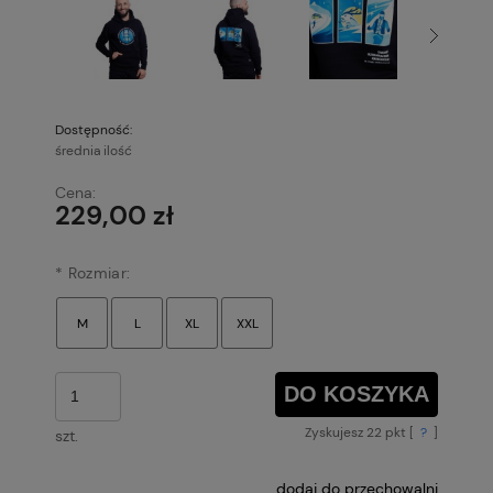
Dostępność:
średnia ilość
Cena:
229,00 zł
*
Rozmiar:
DO KOSZYKA
Zyskujesz
22
pkt [
?
]
szt.
dodaj do przechowalni