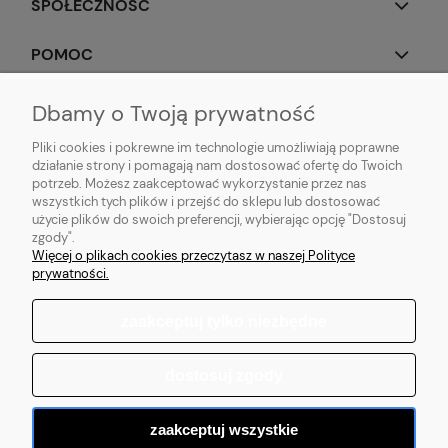
SPOŁECZNOŚĆ
POMOC
OBSERWUJ NAS
Dbamy o Twoją prywatność
Pliki cookies i pokrewne im technologie umożliwiają poprawne
działanie strony i pomagają nam dostosować ofertę do Twoich
potrzeb. Możesz zaakceptować wykorzystanie przez nas
wszystkich tych plików i przejść do sklepu lub dostosować
Popularne produkty:
Koszulki do biegania
|
Topy do biegania
|
Bluzy do
użycie plików do swoich preferencji, wybierając opcję "Dostosuj
biegania
|
Longsleeve do biegania
|
Kurtki do biegania
|
Kamizelki do
zgody".
biegania
|
Legginsy do biegania
|
Koszulki lifestyle
|
Bluzy z kapturem
Więcej o plikach cookies przeczytasz w naszej Polityce
prywatności.
zaakceptuj tylko niezbędne
pokaż pełną wersję strony
dostosuj zgody
Sklep internetowy Shoper.pl
zaakceptuj wszystkie