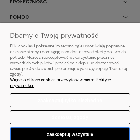
SPOŁECZNOŚĆ
POMOC
OBSERWUJ NAS
Dbamy o Twoją prywatność
Pliki cookies i pokrewne im technologie umożliwiają poprawne
działanie strony i pomagają nam dostosować ofertę do Twoich
potrzeb. Możesz zaakceptować wykorzystanie przez nas
wszystkich tych plików i przejść do sklepu lub dostosować
Popularne produkty:
Koszulki do biegania
|
Topy do biegania
|
Bluzy do
użycie plików do swoich preferencji, wybierając opcję "Dostosuj
biegania
|
Longsleeve do biegania
|
Kurtki do biegania
|
Kamizelki do
zgody".
biegania
|
Legginsy do biegania
|
Koszulki lifestyle
|
Bluzy z kapturem
Więcej o plikach cookies przeczytasz w naszej Polityce
prywatności.
zaakceptuj tylko niezbędne
pokaż pełną wersję strony
dostosuj zgody
Sklep internetowy Shoper.pl
zaakceptuj wszystkie