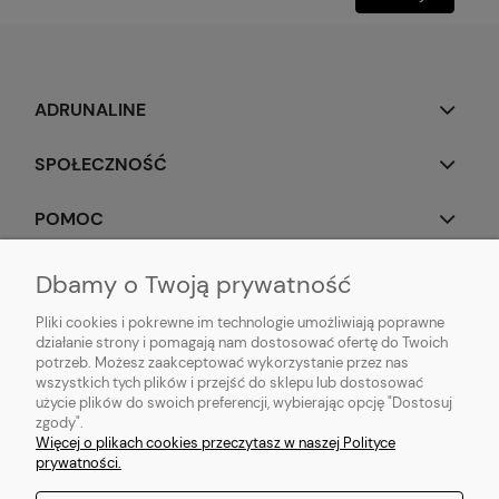
ADRUNALINE
SPOŁECZNOŚĆ
POMOC
OBSERWUJ NAS
Dbamy o Twoją prywatność
Pliki cookies i pokrewne im technologie umożliwiają poprawne
działanie strony i pomagają nam dostosować ofertę do Twoich
potrzeb. Możesz zaakceptować wykorzystanie przez nas
wszystkich tych plików i przejść do sklepu lub dostosować
Popularne produkty:
Koszulki do biegania
|
Topy do biegania
|
Bluzy do
użycie plików do swoich preferencji, wybierając opcję "Dostosuj
biegania
|
Longsleeve do biegania
|
Kurtki do biegania
|
Kamizelki do
zgody".
biegania
|
Legginsy do biegania
|
Koszulki lifestyle
|
Bluzy z kapturem
Więcej o plikach cookies przeczytasz w naszej Polityce
prywatności.