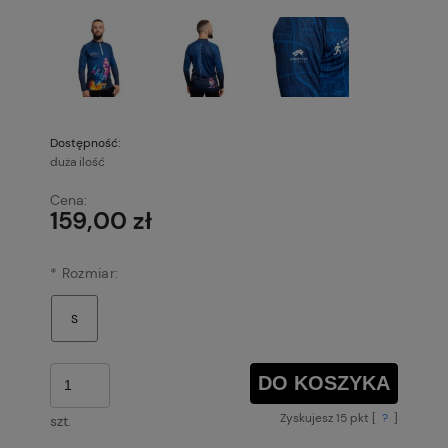
Dostępność:
duża ilość
Cena:
159,00 zł
*
Rozmiar:
DO KOSZYKA
Zyskujesz
15
pkt [
?
]
szt.