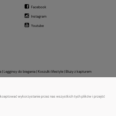
Facebook
Instagram
Youtube
a
|
Legginsy do biegania
|
Koszulki lifestyle
|
Bluzy z kapturem
kceptować wykorzystanie przez nas wszystkich tych plików i przejść