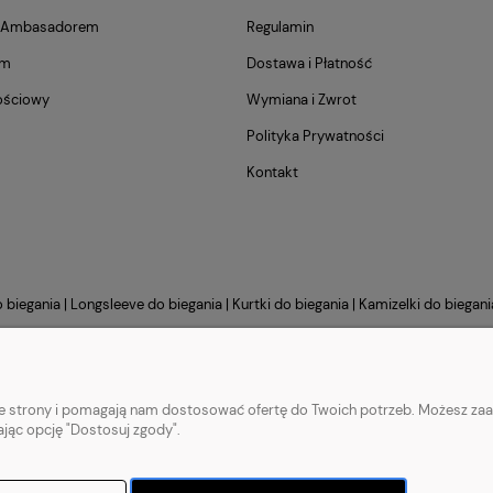
m Ambasadorem
Regulamin
am
Dostawa i Płatność
ościowy
Wymiana i Zwrot
Polityka Prywatności
Kontakt
o biegania
|
Longsleeve do biegania
|
Kurtki do biegania
|
Kamizelki do biegani
Sklep internetowy Shoper.pl
nie strony i pomagają nam dostosować ofertę do Twoich potrzeb. Możesz zaa
ając opcję "Dostosuj zgody".