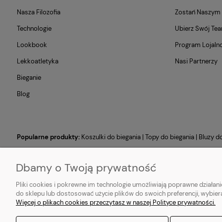
Nasza Filozofia
Zostań Naszy
Technologie
Ubierz Swój Te
Lookbook
Program Lojaln
Lekkoatletyka
Nasi Partnerzy
Bieganie
Blog
Popularne produkty:
Koszulki do biegania
|
Topy do biegania
|
Bluzy d
Dbamy o Twoją prywatność
Pliki cookies i pokrewne im technologie umożliwiają poprawne działa
do sklepu lub dostosować użycie plików do swoich preferencji, wybier
Więcej o plikach cookies przeczytasz w naszej Polityce prywatności.