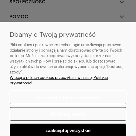
SPOŁECZNOŚĆ
POMOC
OBSERWUJ NAS
Dbamy o Twoją prywatność
Pliki cookies i pokrewne im technologie umożliwiają poprawne
działanie strony i pomagają nam dostosować ofertę do Twoich
potrzeb. Możesz zaakceptować wykorzystanie przez nas
wszystkich tych plików i przejść do sklepu lub dostosować
Popularne produkty:
Koszulki do biegania
|
Topy do biegania
|
Bluzy do
użycie plików do swoich preferencji, wybierając opcję "Dostosuj
biegania
|
Longsleeve do biegania
|
Kurtki do biegania
|
Kamizelki do
zgody".
biegania
|
Legginsy do biegania
|
Koszulki lifestyle
|
Bluzy z kapturem
Więcej o plikach cookies przeczytasz w naszej Polityce
prywatności.
zaakceptuj tylko niezbędne
pokaż pełną wersję strony
dostosuj zgody
Sklep internetowy Shoper.pl
zaakceptuj wszystkie