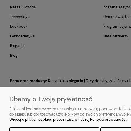
Nasza Filozofia
Zostań Naszy
Technologie
Ubierz Swój Te
Lookbook
Program Lojaln
Lekkoatletyka
Nasi Partnerzy
Bieganie
Blog
Popularne produkty:
Koszulki do biegania
|
Topy do biegania
|
Bluzy d
Dbamy o Twoją prywatność
Pliki cookies i pokrewne im technologie umożliwiają poprawne działa
do sklepu lub dostosować użycie plików do swoich preferencji, wybier
Więcej o plikach cookies przeczytasz w naszej Polityce prywatności.