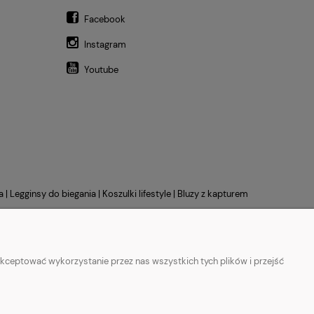
Facebook
Instagram
Youtube
a
|
Legginsy do biegania
|
Koszulki lifestyle
|
Bluzy z kapturem
kceptować wykorzystanie przez nas wszystkich tych plików i przejść