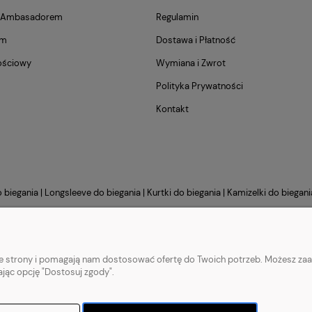
m Ambasadorem
Regulamin
am
Dostawa i Płatność
ościowy
Wymiana i Zwrot
Polityka Prywatności
Kontakt
o biegania
|
Longsleeve do biegania
|
Kurtki do biegania
|
Kamizelki do biegani
Sklep internetowy Shoper.pl
nie strony i pomagają nam dostosować ofertę do Twoich potrzeb. Możesz zaa
ając opcję "Dostosuj zgody".