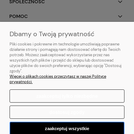
SPOŁECZNOŚĆ
POMOC
OBSERWUJ NAS
Dbamy o Twoją prywatność
Pliki cookies i pokrewne im technologie umożliwiają poprawne
działanie strony i pomagają nam dostosować ofertę do Twoich
potrzeb. Możesz zaakceptować wykorzystanie przez nas
wszystkich tych plików i przejść do sklepu lub dostosować
Popularne produkty:
Koszulki do biegania
|
Topy do biegania
|
Bluzy do
użycie plików do swoich preferencji, wybierając opcję "Dostosuj
biegania
|
Longsleeve do biegania
|
Kurtki do biegania
|
Kamizelki do
zgody".
biegania
|
Legginsy do biegania
|
Koszulki lifestyle
|
Bluzy z kapturem
Więcej o plikach cookies przeczytasz w naszej Polityce
prywatności.
zaakceptuj tylko niezbędne
pokaż pełną wersję strony
dostosuj zgody
Sklep internetowy Shoper.pl
zaakceptuj wszystkie