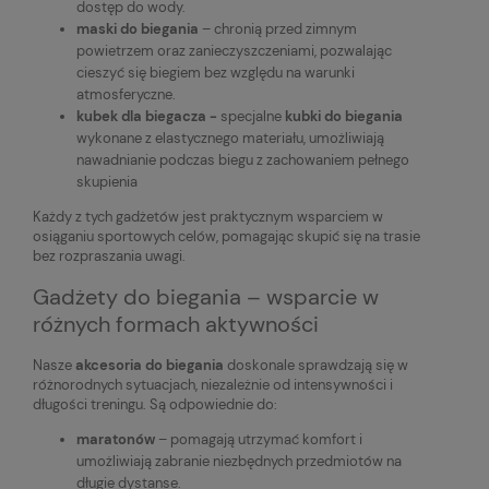
dostęp do wody.
maski do biegania
– chronią przed zimnym
powietrzem oraz zanieczyszczeniami, pozwalając
cieszyć się biegiem bez względu na warunki
atmosferyczne.
kubek dla biegacza -
specjalne
kubki do biegania
wykonane z elastycznego materiału, umożliwiają
nawadnianie podczas biegu z zachowaniem pełnego
skupienia
Każdy z tych gadżetów jest praktycznym wsparciem w
osiąganiu sportowych celów, pomagając skupić się na trasie
bez rozpraszania uwagi.
Gadżety do biegania – wsparcie w
różnych formach aktywności
Nasze
akcesoria do biegania
doskonale sprawdzają się w
różnorodnych sytuacjach, niezależnie od intensywności i
długości treningu. Są odpowiednie do:
maratonów
– pomagają utrzymać komfort i
umożliwiają zabranie niezbędnych przedmiotów na
długie dystanse.