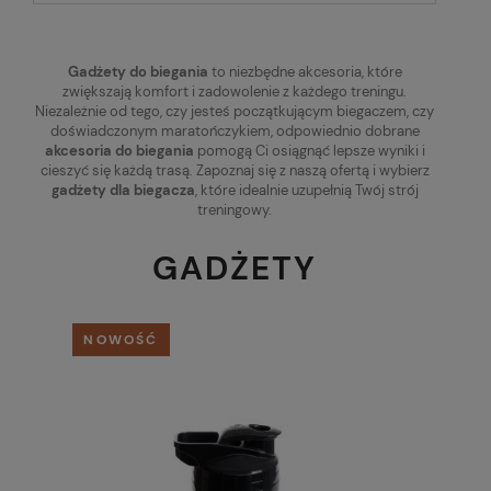
Gadżety do biegania
to niezbędne akcesoria, które
zwiększają komfort i zadowolenie z każdego treningu.
Niezależnie od tego, czy jesteś początkującym biegaczem, czy
doświadczonym maratończykiem, odpowiednio dobrane
akcesoria do biegania
pomogą Ci osiągnąć lepsze wyniki i
cieszyć się każdą trasą. Zapoznaj się z naszą ofertą i wybierz
gadżety dla biegacza
, które idealnie uzupełnią Twój strój
treningowy.
GADŻETY
NOWOŚĆ