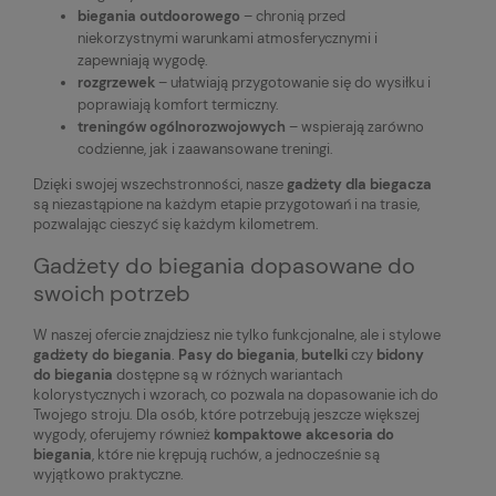
biegania outdoorowego
– chronią przed
niekorzystnymi warunkami atmosferycznymi i
zapewniają wygodę.
rozgrzewek
– ułatwiają przygotowanie się do wysiłku i
poprawiają komfort termiczny.
treningów ogólnorozwojowych
– wspierają zarówno
codzienne, jak i zaawansowane treningi.
Dzięki swojej wszechstronności, nasze
gadżety dla biegacza
są niezastąpione na każdym etapie przygotowań i na trasie,
pozwalając cieszyć się każdym kilometrem.
Gadżety do biegania dopasowane do
swoich potrzeb
W naszej ofercie znajdziesz nie tylko funkcjonalne, ale i stylowe
gadżety do biegania
.
Pasy do biegania
,
butelki
czy
bidony
do biegania
dostępne są w różnych wariantach
kolorystycznych i wzorach, co pozwala na dopasowanie ich do
Twojego stroju. Dla osób, które potrzebują jeszcze większej
wygody, oferujemy również
kompaktowe akcesoria do
biegania
, które nie krępują ruchów, a jednocześnie są
wyjątkowo praktyczne.