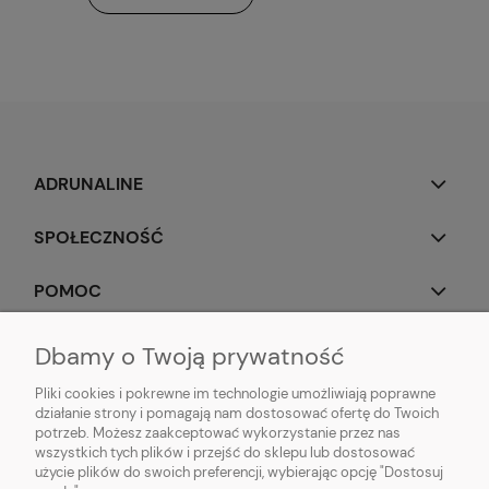
ADRUNALINE
SPOŁECZNOŚĆ
POMOC
OBSERWUJ NAS
Dbamy o Twoją prywatność
Pliki cookies i pokrewne im technologie umożliwiają poprawne
działanie strony i pomagają nam dostosować ofertę do Twoich
potrzeb. Możesz zaakceptować wykorzystanie przez nas
wszystkich tych plików i przejść do sklepu lub dostosować
Popularne produkty:
Koszulki do biegania
|
Topy do biegania
|
Bluzy do
użycie plików do swoich preferencji, wybierając opcję "Dostosuj
biegania
|
Longsleeve do biegania
|
Kurtki do biegania
|
Kamizelki do