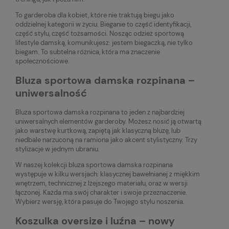
To garderoba dla kobiet, które nie traktują biegu jako
oddzielnej kategorii w życiu. Bieganie to część identyfikacji,
część stylu, część tożsamości. Nosząc odzież sportową
lifestyle damską, komunikujesz: jestem biegaczką, nie tylko
biegam. To subtelna różnica, która ma znaczenie
społecznościowe.
Bluza sportowa damska rozpinana –
uniwersalność
Bluza sportowa damska rozpinana to jeden z najbardziej
uniwersalnych elementów garderoby. Możesz nosić ją otwartą
jako warstwę kurtkową, zapiętą jak klasyczną bluzę, lub
niedbale narzuconą na ramiona jako akcent stylistyczny. Trzy
stylizacje w jednym ubraniu.
W naszej kolekcji bluza sportowa damska rozpinana
występuje w kilku wersjach: klasycznej bawełnianej z miękkim
wnętrzem, technicznej z lżejszego materiału, oraz w wersji
łączonej. Każda ma swój charakter i swoje przeznaczenie.
Wybierz wersję, która pasuje do Twojego stylu noszenia.
Koszulka oversize i luźna – nowy