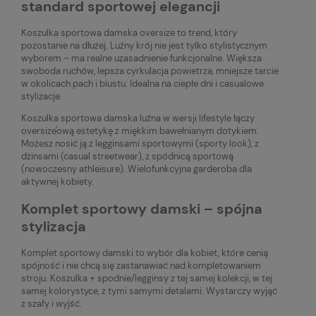
standard sportowej elegancji
Koszulka sportowa damska oversize to trend, który
pozostanie na dłużej. Luźny krój nie jest tylko stylistycznym
wyborem – ma realne uzasadnienie funkcjonalne. Większa
swoboda ruchów, lepsza cyrkulacja powietrza, mniejsze tarcie
w okolicach pach i biustu. Idealna na ciepłe dni i casualowe
stylizacje.
Koszulka sportowa damska luźna w wersji lifestyle łączy
oversize'ową estetykę z miękkim bawełnianym dotykiem.
Możesz nosić ją z legginsami sportowymi (sporty look), z
dżinsami (casual streetwear), z spódnicą sportową
(nowoczesny athleisure). Wielofunkcyjna garderoba dla
aktywnej kobiety.
Komplet sportowy damski – spójna
stylizacja
Komplet sportowy damski to wybór dla kobiet, które cenią
spójność i nie chcą się zastanawiać nad kompletowaniem
stroju. Koszulka + spodnie/legginsy z tej samej kolekcji, w tej
samej kolorystyce, z tymi samymi detalami. Wystarczy wyjąć
z szafy i wyjść.