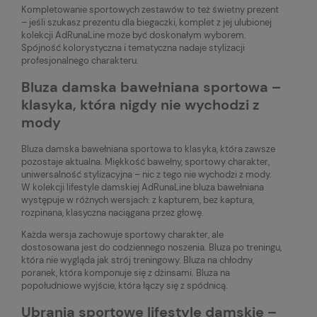
Kompletowanie sportowych zestawów to też świetny prezent
– jeśli szukasz prezentu dla biegaczki, komplet z jej ulubionej
kolekcji AdRunaLine może być doskonałym wyborem.
Spójność kolorystyczna i tematyczna nadaje stylizacji
profesjonalnego charakteru.
Bluza damska bawełniana sportowa –
klasyka, która nigdy nie wychodzi z
mody
Bluza damska bawełniana sportowa to klasyka, która zawsze
pozostaje aktualna. Miękkość bawełny, sportowy charakter,
uniwersalność stylizacyjna – nic z tego nie wychodzi z mody.
W kolekcji lifestyle damskiej AdRunaLine bluza bawełniana
występuje w różnych wersjach: z kapturem, bez kaptura,
rozpinana, klasyczna naciągana przez głowę.
Każda wersja zachowuje sportowy charakter, ale
dostosowana jest do codziennego noszenia. Bluza po treningu,
która nie wygląda jak strój treningowy. Bluza na chłodny
poranek, która komponuje się z dżinsami. Bluza na
popołudniowe wyjście, która łączy się z spódnicą.
Ubrania sportowe lifestyle damskie –