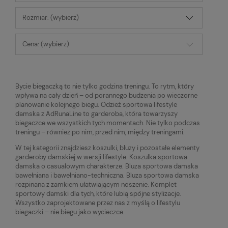
Rozmiar: (wybierz)
Cena: (wybierz)
Bycie biegaczką to nie tylko godzina treningu. To rytm, który
wpływa na cały dzień – od porannego budzenia po wieczorne
planowanie kolejnego biegu. Odzież sportowa lifestyle
damska z AdRunaLine to garderoba, która towarzyszy
biegaczce we wszystkich tych momentach. Nie tylko podczas
treningu – również po nim, przed nim, między treningami.
W tej kategorii znajdziesz koszulki, bluzy i pozostałe elementy
garderoby damskiej w wersji lifestyle. Koszulka sportowa
damska o casualowym charakterze. Bluza sportowa damska
bawełniana i bawełniano-techniczna. Bluza sportowa damska
rozpinana z zamkiem ułatwiającym noszenie. Komplet
sportowy damski dla tych, które lubią spójne stylizacje.
Wszystko zaprojektowane przez nas z myślą o lifestylu
biegaczki – nie biegu jako wycieczce.