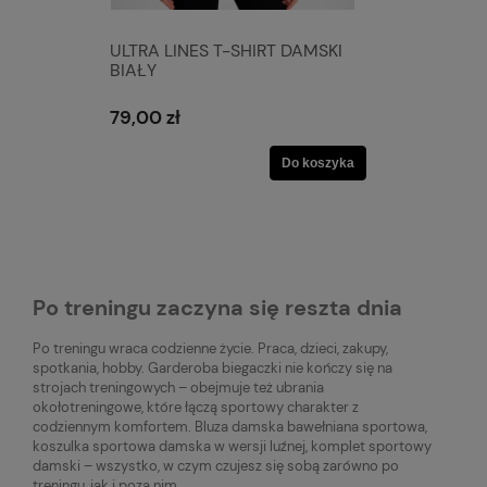
ULTRA LINES T-SHIRT DAMSKI
BIAŁY
79,00 zł
Do koszyka
Po treningu zaczyna się reszta dnia
Po treningu wraca codzienne życie. Praca, dzieci, zakupy,
spotkania, hobby. Garderoba biegaczki nie kończy się na
strojach treningowych – obejmuje też ubrania
okołotreningowe, które łączą sportowy charakter z
codziennym komfortem. Bluza damska bawełniana sportowa,
koszulka sportowa damska w wersji luźnej, komplet sportowy
damski – wszystko, w czym czujesz się sobą zarówno po
treningu, jak i poza nim.