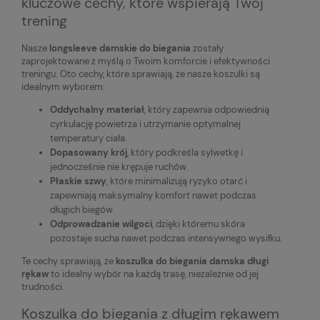
kluczowe cechy, które wspierają Twój
trening
Nasze
longsleeve damskie do biegania
zostały
zaprojektowane z myślą o Twoim komforcie i efektywności
treningu. Oto cechy, które sprawiają, że nasze koszulki są
idealnym wyborem:
Oddychalny materiał
, który zapewnia odpowiednią
cyrkulację powietrza i utrzymanie optymalnej
temperatury ciała.
Dopasowany krój
, który podkreśla sylwetkę i
jednocześnie nie krępuje ruchów.
Płaskie szwy
, które minimalizują ryzyko otarć i
zapewniają maksymalny komfort nawet podczas
długich biegów.
Odprowadzanie wilgoci
, dzięki któremu skóra
pozostaje sucha nawet podczas intensywnego wysiłku.
Te cechy sprawiają, że
koszulka do biegania damska długi
rękaw
to idealny wybór na każdą trasę, niezależnie od jej
trudności.
Koszulka do biegania z długim rękawem