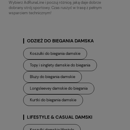
Wybierz AdRunaLine i poczuj różnicę, jaką daje dobrze
dobrany strój sportowy. Czas ruszyć w trasę z pełnym
wsparciem technicznym!
ODZIEŻ DO BIEGANIA DAMSKA
Koszulki do biegania damskie
Topy i singlety damskie do biegania
Bluzy do biegania damskie
Longsleevey damskie do biegania
Kurtki do biegania damskie
LIFESTYLE & CASUAL DAMSKI
Koszulki damskie lifestyle