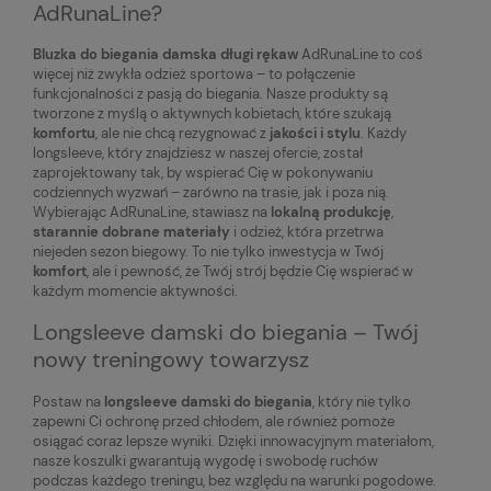
AdRunaLine?
Bluzka do biegania damska długi rękaw
AdRunaLine to coś
więcej niż zwykła odzież sportowa – to połączenie
funkcjonalności z pasją do biegania. Nasze produkty są
tworzone z myślą o aktywnych kobietach, które szukają
komfortu
, ale nie chcą rezygnować z
jakości i stylu
. Każdy
longsleeve, który znajdziesz w naszej ofercie, został
zaprojektowany tak, by wspierać Cię w pokonywaniu
codziennych wyzwań – zarówno na trasie, jak i poza nią.
Wybierając AdRunaLine, stawiasz na
lokalną produkcję
,
starannie dobrane materiały
i odzież, która przetrwa
niejeden sezon biegowy. To nie tylko inwestycja w Twój
komfort
, ale i pewność, że Twój strój będzie Cię wspierać w
każdym momencie aktywności.
Longsleeve damski do biegania – Twój
nowy treningowy towarzysz
Postaw na
longsleeve damski do biegania
, który nie tylko
zapewni Ci ochronę przed chłodem, ale również pomoże
osiągać coraz lepsze wyniki. Dzięki innowacyjnym materiałom,
nasze koszulki gwarantują wygodę i swobodę ruchów
podczas każdego treningu, bez względu na warunki pogodowe.