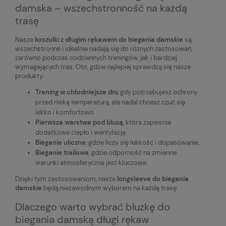
damska – wszechstronność na każdą
trasę
Nasze
koszulki z długim rękawem do biegania damskie
są
wszechstronne i idealnie nadają się do różnych zastosowań,
zarówno podczas codziennych treningów, jak i bardziej
wymagających tras. Oto, gdzie najlepiej sprawdzą się nasze
produkty:
Trening w chłodniejsze dni
, gdy potrzebujesz ochrony
przed niską temperaturą, ale nadal chcesz czuć się
lekko i komfortowo.
Pierwsza warstwa pod bluzą
, która zapewnia
dodatkowe ciepło i wentylację.
Bieganie uliczne
, gdzie liczy się lekkość i dopasowanie.
Bieganie trailowe
, gdzie odporność na zmienne
warunki atmosferyczne jest kluczowa.
Dzięki tym zastosowaniom, nasze
longsleeve do biegania
damskie
będą niezawodnym wyborem na każdą trasę.
Dlaczego warto wybrać bluzkę do
biegania damską długi rękaw