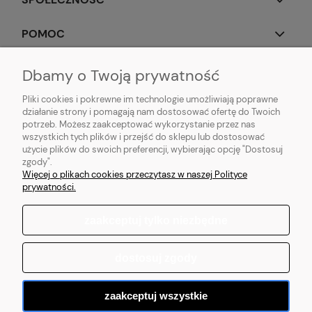
POMOC
OBSERWUJ NAS
Dbamy o Twoją prywatność
Pliki cookies i pokrewne im technologie umożliwiają poprawne
działanie strony i pomagają nam dostosować ofertę do Twoich
potrzeb. Możesz zaakceptować wykorzystanie przez nas
wszystkich tych plików i przejść do sklepu lub dostosować
Popularne produkty:
Koszulki do biegania
|
Topy do biegania
|
Bluzy do
użycie plików do swoich preferencji, wybierając opcję "Dostosuj
biegania
|
Longsleeve do biegania
|
Kurtki do biegania
|
Kamizelki do
zgody".
biegania
|
Legginsy do biegania
|
Koszulki lifestyle
|
Bluzy z kapturem
Więcej o plikach cookies przeczytasz w naszej Polityce
prywatności.
zaakceptuj tylko niezbędne
pokaż pełną wersję strony
dostosuj zgody
Sklep internetowy Shoper.pl
zaakceptuj wszystkie