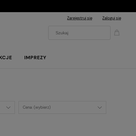
Zarejestruj się
Zaloguj się
KCJE
IMPREZY
Cena: (wybierz)