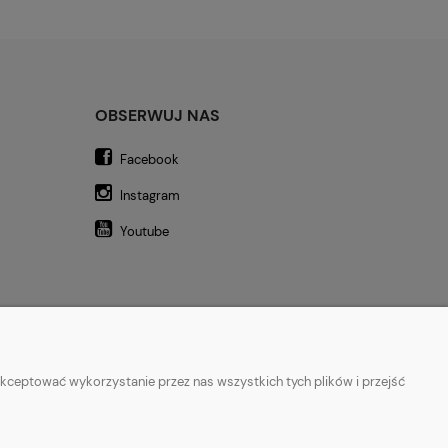
OBSERWUJ NAS
Facebook
Instagram
Youtube
kceptować wykorzystanie przez nas wszystkich tych plików i przejść
a
|
Legginsy do biegania
|
Koszulki lifestyle
|
Bluzy z kapturem