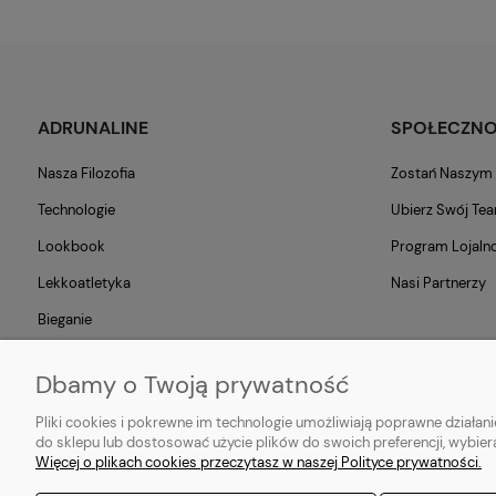
ADRUNALINE
SPOŁECZN
Nasza Filozofia
Zostań Naszy
Technologie
Ubierz Swój Te
Lookbook
Program Lojaln
Lekkoatletyka
Nasi Partnerzy
Bieganie
Blog
Dbamy o Twoją prywatność
Pliki cookies i pokrewne im technologie umożliwiają poprawne działa
do sklepu lub dostosować użycie plików do swoich preferencji, wybier
Popularne produkty:
Koszulki do biegania
|
Topy do biegania
|
Bluzy d
Więcej o plikach cookies przeczytasz w naszej Polityce prywatności.