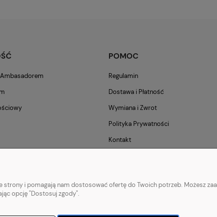
OŚĆ
POMOC
m Ambasadorem
Regulamin
am
Dostawa i Płatność
ościowy
Wymiana i Zwrot
Polityka Prywatności
Kontakt
nie strony i pomagają nam dostosować ofertę do Twoich potrzeb. Możesz zaa
ając opcję "Dostosuj zgody".
o biegania
|
Longsleeve do biegania
|
Kurtki do biegania
|
Kamizelki do biegani