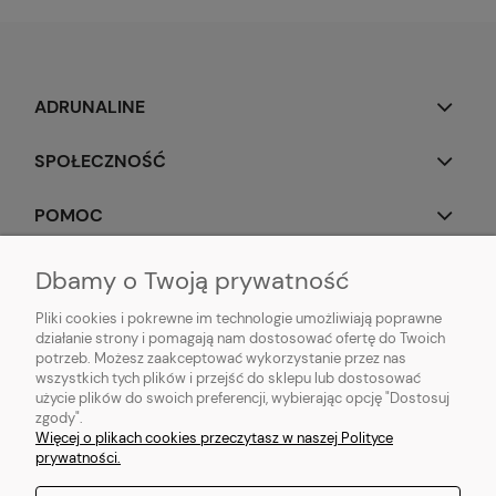
ADRUNALINE
SPOŁECZNOŚĆ
POMOC
OBSERWUJ NAS
Dbamy o Twoją prywatność
Pliki cookies i pokrewne im technologie umożliwiają poprawne
działanie strony i pomagają nam dostosować ofertę do Twoich
potrzeb. Możesz zaakceptować wykorzystanie przez nas
wszystkich tych plików i przejść do sklepu lub dostosować
Popularne produkty:
Koszulki do biegania
|
Topy do biegania
|
Bluzy do
użycie plików do swoich preferencji, wybierając opcję "Dostosuj
biegania
|
Longsleeve do biegania
|
Kurtki do biegania
|
Kamizelki do
zgody".
biegania
|
Legginsy do biegania
|
Koszulki lifestyle
|
Bluzy z kapturem
Więcej o plikach cookies przeczytasz w naszej Polityce
prywatności.