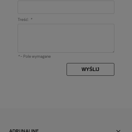
Treść:
*
*
- Pole wymagane
WYŚLIJ
ADRUNALINE