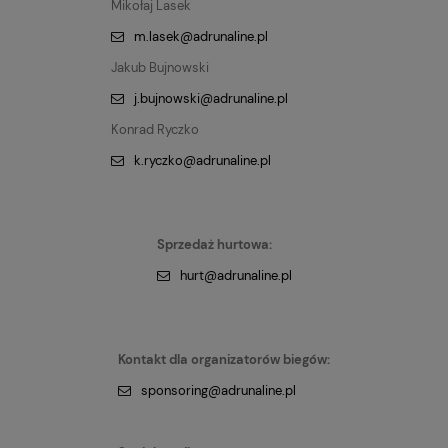
Mikołaj Lasek
m.lasek@adrunaline.pl
Jakub Bujnowski
j.bujnowski@adrunaline.pl
Konrad Ryczko
k.ryczko@adrunaline.pl
Sprzedaż hurtowa:
hurt@adrunaline.pl
Kontakt dla organizatorów biegów:
sponsoring@adrunaline.pl