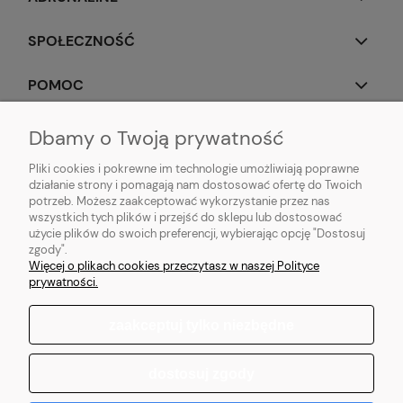
SPOŁECZNOŚĆ
POMOC
OBSERWUJ NAS
Dbamy o Twoją prywatność
Pliki cookies i pokrewne im technologie umożliwiają poprawne
działanie strony i pomagają nam dostosować ofertę do Twoich
potrzeb. Możesz zaakceptować wykorzystanie przez nas
wszystkich tych plików i przejść do sklepu lub dostosować
Popularne produkty:
Koszulki do biegania
|
Topy do biegania
|
Bluzy do
użycie plików do swoich preferencji, wybierając opcję "Dostosuj
biegania
|
Longsleeve do biegania
|
Kurtki do biegania
|
Kamizelki do
zgody".
biegania
|
Legginsy do biegania
|
Koszulki lifestyle
|
Bluzy z kapturem
Więcej o plikach cookies przeczytasz w naszej Polityce
prywatności.
zaakceptuj tylko niezbędne
pokaż pełną wersję strony
dostosuj zgody
Sklep internetowy Shoper.pl