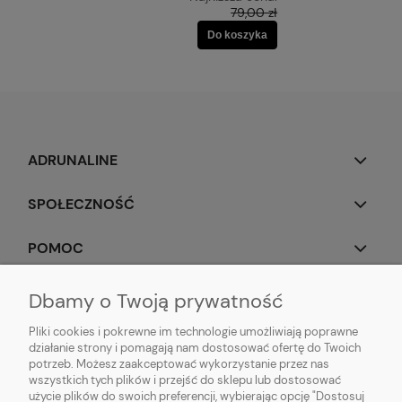
79,00 zł
Do koszyka
ADRUNALINE
SPOŁECZNOŚĆ
POMOC
OBSERWUJ NAS
Dbamy o Twoją prywatność
Pliki cookies i pokrewne im technologie umożliwiają poprawne
działanie strony i pomagają nam dostosować ofertę do Twoich
potrzeb. Możesz zaakceptować wykorzystanie przez nas
wszystkich tych plików i przejść do sklepu lub dostosować
Popularne produkty:
Koszulki do biegania
|
Topy do biegania
|
Bluzy do
użycie plików do swoich preferencji, wybierając opcję "Dostosuj
biegania
|
Longsleeve do biegania
|
Kurtki do biegania
|
Kamizelki do