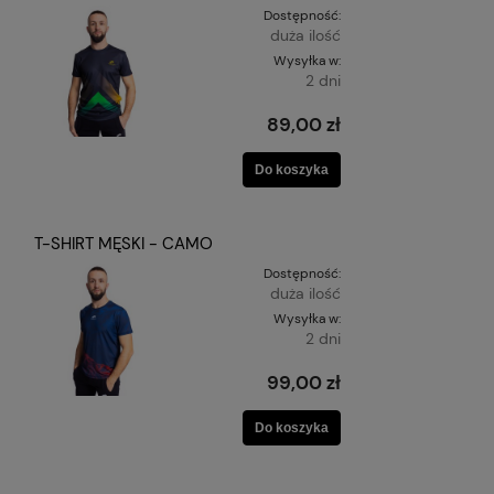
Dostępność:
duża ilość
Wysyłka w:
2 dni
89,00 zł
Do koszyka
T-SHIRT MĘSKI - CAMO
Dostępność:
duża ilość
Wysyłka w:
2 dni
99,00 zł
Do koszyka