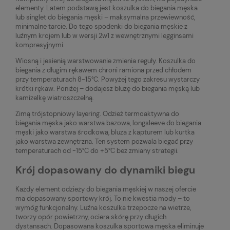
elementy. Latem podstawą jest koszulka do biegania męska
lub singlet do biegania męski – maksymalna przewiewność,
minimalne tarcie. Do tego spodenki do biegania męskie z
luźnym krojem lub w wersji 2w1 z wewnętrznymi legginsami
kompresyjnymi.
Wiosną i jesienią warstwowanie zmienia reguły. Koszulka do
biegania z długim rękawem chroni ramiona przed chłodem
przy temperaturach 8-15°C. Powyżej tego zakresu wystarczy
krótki rękaw. Poniżej – dodajesz bluzę do biegania męską lub
kamizelkę wiatroszczelną.
Zimą trójstopniowy layering. Odzież termoaktywna do
biegania męska jako warstwa bazowa, longsleeve do biegania
męski jako warstwa środkowa, bluza z kapturem lub kurtka
jako warstwa zewnętrzna. Ten system pozwala biegać przy
temperaturach od -15°C do +5°C bez zmiany strategii.
Krój dopasowany do dynamiki biegu
Każdy element odzieży do biegania męskiej w naszej ofercie
ma dopasowany sportowy krój. To nie kwestia mody – to
wymóg funkcjonalny. Luźna koszulka trzepocze na wietrze,
tworzy opór powietrzny, ociera skórę przy długich
dystansach. Dopasowana koszulka sportowa męska eliminuje