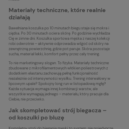
Materiały techniczne, które realnie
działają
Bawełniana koszulka po 10 minutach biegu staje się mokra i
ciężka. Po 30 minutach ociera skórę. Po godzinie wychładza
Cię w zimne dni. Koszulka sportowa męska z naszej kolekcji
robi odwrotnie – aktywnie odprowadza wilgoć od skóry na
zewnętrzną powierzchnię, gdzie pot paruje. Skóra pozostaje
sucha, materiał lekki, komfort pełny przez cały trening.
To nie marketingowy slogan. To fizyka. Materiały techniczne
zbudowane z mikrofilamentowych włókien poliestrowych z
dodatkiem elastanu zachowują pełną funkcjonalność
niezależnie od intensywności wysiłku. Trening interwałowy w
lipcowym upale? Spokojny long run w listopadową mgłę?
Każda sytuacja wymaga innej kombinacji warstw, ale
wszystkie wymagają jednego – materiału, który pracuje dla
Ciebie, nie przeciwko.
Jak skompletować strój biegacza –
od koszulki po bluzę
Kompletny strój do biegania męski to system, nie pojedyncze