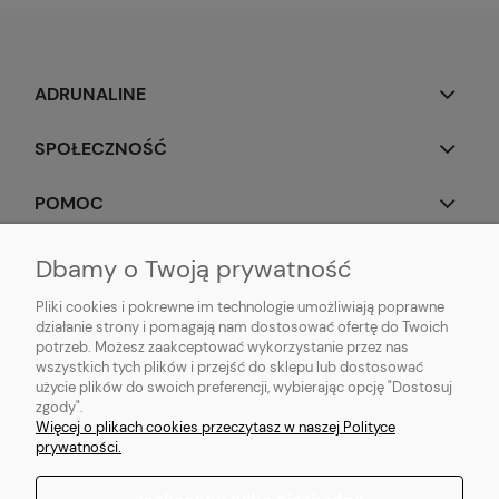
ADRUNALINE
SPOŁECZNOŚĆ
POMOC
OBSERWUJ NAS
Dbamy o Twoją prywatność
Pliki cookies i pokrewne im technologie umożliwiają poprawne
działanie strony i pomagają nam dostosować ofertę do Twoich
potrzeb. Możesz zaakceptować wykorzystanie przez nas
wszystkich tych plików i przejść do sklepu lub dostosować
Popularne produkty:
Koszulki do biegania
|
Topy do biegania
|
Bluzy do
użycie plików do swoich preferencji, wybierając opcję "Dostosuj
biegania
|
Longsleeve do biegania
|
Kurtki do biegania
|
Kamizelki do
zgody".
biegania
|
Legginsy do biegania
|
Koszulki lifestyle
|
Bluzy z kapturem
Więcej o plikach cookies przeczytasz w naszej Polityce
prywatności.