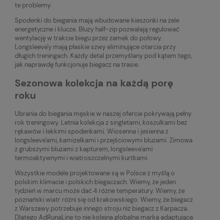
te problemy.
Spodenki do biegania mają wbudowane kieszonki na żele
energetyczne i klucze. Bluzy half-zip pozwalają regulować
wentylację w trakcie biegu przez zamek do połowy.
Longsleeve'y mają płaskie szwy eliminujące otarcia przy
długich treningach. Każdy detal przemyślany pod kątem tego,
jak naprawdę funkcjonuje biegacz na trasie.
Sezonowa kolekcja na każdą porę
roku
Ubrania do biegania męskie w naszej ofercie pokrywają pełny
rok treningowy. Letnia kolekcja z singletami, koszulkami bez
rękawów i lekkimi spodenkami. Wiosenna i jesienna z
longsleeve'ami, kamizelkami i przejściowymi bluzami. Zimowa
z grubszymi bluzami z kapturem, longsleeve'ami
termoaktywnymi i wiatroszczelnymi kurtkami.
Wszystkie modele projektowane są w Polsce z myślą o
polskim klimacie i polskich biegaczach. Wiemy, że jeden
tydzień w marcu może dać 4 różne temperatury. Wiemy, że
poznański wiatr różni się od krakowskiego. Wiemy, że biegacz
z Warszawy potrzebuje innego stroju niż biegacz z Karpacza.
Dlatego AdRunaLine to nie kolejna globalna marka adaptująca