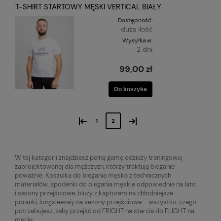
T-SHIRT STARTOWY MĘSKI VERTICAL BIAŁY
Dostępność:
duża ilość
Wysyłka w:
2 dni
99,00 zł
Do koszyka
«
»
1
2
W tej kategorii znajdziesz pełną gamę odzieży treningowej
zaprojektowanej dla mężczyzn, którzy traktują bieganie
poważnie. Koszulka do biegania męska z technicznych
materiałów, spodenki do biegania męskie odpowiednie na lato
i sezony przejściowe, bluzy z kapturem na chłodniejsze
poranki, longsleeve'y na sezony przejściowe – wszystko, czego
potrzebujesz, żeby przejść od FRIGHT na starcie do FLIGHT na
mecie.