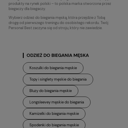
produkty na rynek polski – to polska marka stworzona przez
biegaczy dla biegaczy.
Wybierz odzież do biegania męską, która przejdzie z Tobą
drogę od pierwszego treningu do osobistego rekordu. Twój
Personal Best zaczyna się od stroju, który nie zawiedzie.
ODZIEŻ DO BIEGANIA MĘSKA
Koszulki do biegania męskie
Topy i singlety męskie do biegania
Bluzy do biegania męskie
Longsleevey męskie do biegania
Kamizelki do biegania męskie
Spodenki do biegania męskie