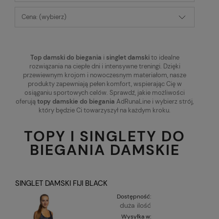
Cena: (wybierz)
Top damski do biegania
i
singlet damski
to idealne
rozwiązania na ciepłe dni i intensywne treningi. Dzięki
przewiewnym krojom i nowoczesnym materiałom, nasze
produkty zapewniają pełen komfort, wspierając Cię w
osiąganiu sportowych celów. Sprawdź, jakie możliwości
oferują
topy damskie do biegania
AdRunaLine i wybierz strój,
który będzie Ci towarzyszył na każdym kroku.
TOPY I SINGLETY DO
BIEGANIA DAMSKIE
SINGLET DAMSKI FIJI BLACK
Dostępność:
duża ilość
Wysyłka w: