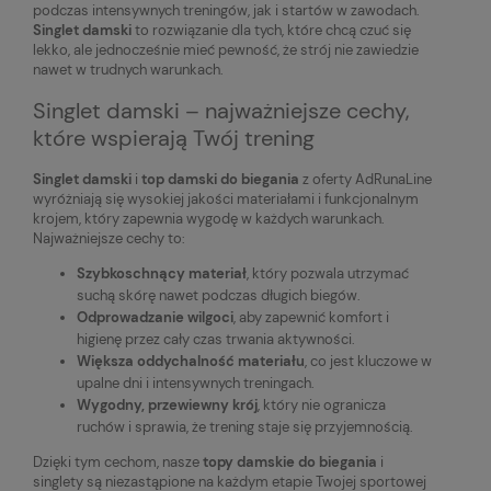
podczas intensywnych treningów, jak i startów w zawodach.
Singlet damski
to rozwiązanie dla tych, które chcą czuć się
lekko, ale jednocześnie mieć pewność, że strój nie zawiedzie
nawet w trudnych warunkach.
Singlet damski – najważniejsze cechy,
które wspierają Twój trening
Singlet damski
i
top damski do biegania
z oferty AdRunaLine
wyróżniają się wysokiej jakości materiałami i funkcjonalnym
krojem, który zapewnia wygodę w każdych warunkach.
Najważniejsze cechy to:
Szybkoschnący materiał
, który pozwala utrzymać
suchą skórę nawet podczas długich biegów.
Odprowadzanie wilgoci
, aby zapewnić komfort i
higienę przez cały czas trwania aktywności.
Większa oddychalność materiału
, co jest kluczowe w
upalne dni i intensywnych treningach.
Wygodny, przewiewny krój
, który nie ogranicza
ruchów i sprawia, że trening staje się przyjemnością.
Dzięki tym cechom, nasze
topy damskie do biegania
i
singlety są niezastąpione na każdym etapie Twojej sportowej