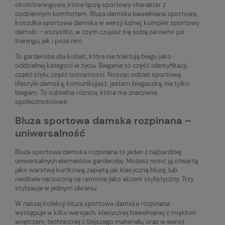
okołotreningowe, które łączą sportowy charakter z
codziennym komfortem. Bluza damska bawełniana sportowa,
koszulka sportowa damska w wersji luźnej, komplet sportowy
damski – wszystko, w czym czujesz się sobą zarówno po
treningu, jak i poza nim.
To garderoba dla kobiet, które nie traktują biegu jako
oddzielnej kategorii w życiu. Bieganie to część identyfikacji,
część stylu, część tożsamości. Nosząc odzież sportową
lifestyle damską, komunikujesz: jestem biegaczką, nie tylko
biegam. To subtelna różnica, która ma znaczenie
społecznościowe.
Bluza sportowa damska rozpinana –
uniwersalność
Bluza sportowa damska rozpinana to jeden z najbardziej
uniwersalnych elementów garderoby. Możesz nosić ją otwartą
jako warstwę kurtkową, zapiętą jak klasyczną bluzę, lub
niedbale narzuconą na ramiona jako akcent stylistyczny. Trzy
stylizacje w jednym ubraniu.
W naszej kolekcji bluza sportowa damska rozpinana
występuje w kilku wersjach: klasycznej bawełnianej z miękkim
wnętrzem, technicznej z lżejszego materiału, oraz w wersji