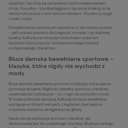
spójność i nie chcą się zastanawiać nad kompletowaniem
stroju. Koszulka + spodnie/legginsy z tej samej kolekcji, w tej
samej kolorystyce, z tymi samymi detalami. Wystarczy wyjąć
z szafy i wyjść.
Kompletowanie sportowych zestawów to też świetny prezent
– jeśli szukasz prezentu dla biegaczki, komplet z jej ulubionej
kolekcji AdRunaLine może być doskonałym wyborem.
Spójność kolorystyczna i tematyczna nadaje stylizacji
profesjonalnego charakteru.
Bluza damska bawełniana sportowa –
klasyka, która nigdy nie wychodzi z
mody
Bluza damska bawełniana sportowa to klasyka, która zawsze
pozostaje aktualna. Miękkość bawełny, sportowy charakter,
uniwersalność stylizacyjna – nic z tego nie wychodzi z mody.
W kolekcji lifestyle damskiej AdRunaLine bluza bawełniana
występuje w różnych wersjach: z kapturem, bez kaptura,
rozpinana, klasyczna naciągana przez głowę.
Każda wersja zachowuje sportowy charakter, ale
dostosowana jest do codziennego noszenia. Bluza po treningu,