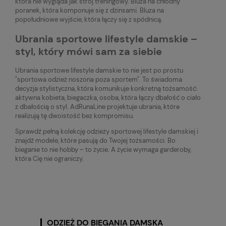
która nie wygląda jak strój treningowy. Bluza na chłodny
poranek, która komponuje się z dżinsami. Bluza na
popołudniowe wyjście, która łączy się z spódnicą.
Ubrania sportowe lifestyle damskie –
styl, który mówi sam za siebie
Ubrania sportowe lifestyle damskie to nie jest po prostu
"sportowa odzież noszona poza sportem". To świadoma
decyzja stylistyczna, która komunikuje konkretną tożsamość:
aktywna kobieta, biegaczka, osoba, która łączy dbałość o ciało
z dbałością o styl. AdRunaLine projektuje ubrania, które
realizują tę dwoistość bez kompromisu.
Sprawdź pełną kolekcję odzieży sportowej lifestyle damskiej i
znajdź modele, które pasują do Twojej tożsamości. Bo
bieganie to nie hobby – to życie. A życie wymaga garderoby,
która Cię nie ograniczy.
ODZIEŻ DO BIEGANIA DAMSKA