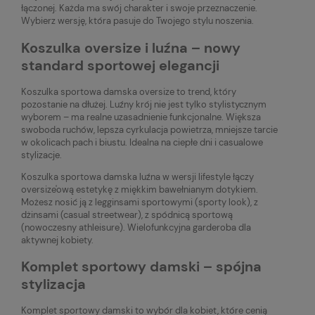
łączonej. Każda ma swój charakter i swoje przeznaczenie.
Wybierz wersję, która pasuje do Twojego stylu noszenia.
Koszulka oversize i luźna – nowy
standard sportowej elegancji
Koszulka sportowa damska oversize to trend, który
pozostanie na dłużej. Luźny krój nie jest tylko stylistycznym
wyborem – ma realne uzasadnienie funkcjonalne. Większa
swoboda ruchów, lepsza cyrkulacja powietrza, mniejsze tarcie
w okolicach pach i biustu. Idealna na ciepłe dni i casualowe
stylizacje.
Koszulka sportowa damska luźna w wersji lifestyle łączy
oversize'ową estetykę z miękkim bawełnianym dotykiem.
Możesz nosić ją z legginsami sportowymi (sporty look), z
dżinsami (casual streetwear), z spódnicą sportową
(nowoczesny athleisure). Wielofunkcyjna garderoba dla
aktywnej kobiety.
Komplet sportowy damski – spójna
stylizacja
Komplet sportowy damski to wybór dla kobiet, które cenią