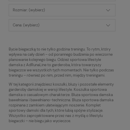
Rozmiar: (wybierz)
Cena: (wybierz)
Bycie biegaczką to nie tylko godzina treningu. To rytm, który
wpływa na cały dzień – od porannego budzenia po wieczorne
planowanie kolejnego biegu. Odzież sportowa lifestyle
damska z AdRunaLine to garderoba, która towarzyszy
biegaczce we wszystkich tych momentach. Nie tylko podczas
treningu – również po nim, przed nim, między treningami.
W tej kategorii znajdziesz koszulki, bluzy i pozostałe elementy
garderoby damskiej w wersji lifestyle. Koszulka sportowa
damska o casualowym charakterze. Bluza sportowa damska
bawełniana i bawełniano-techniczna. Bluza sportowa damska
rozpinana z zamkiem ułatwiającym noszenie. Komplet
sportowy damski dla tych, które lubią spójne stylizacje.
Wszystko zaprojektowane przez nas z myślą o lifestylu
biegaczki – nie biegu jako wycieczce.