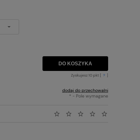
DO KOSZYKA
Zyskujesz
10
pkt [
?
]
dodaj do przechowalni
*
- Pole wymagane