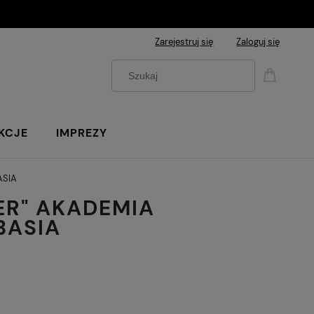
Zarejestruj się
Zaloguj się
KCJE
IMPREZY
ASIA
ER" AKADEMIA
BASIA