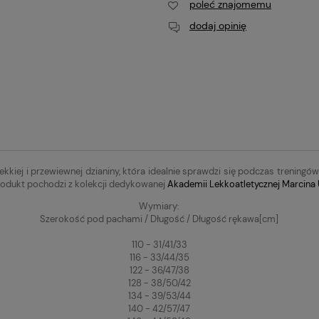
poleć znajomemu
dodaj opinię
lekkiej i przewiewnej dzianiny, która idealnie sprawdzi się podczas treni
odukt pochodzi z kolekcji dedykowanej
Akademii Lekkoatletycznej Marcina
Wymiary:
Szerokość pod pachami / Długość / Długość rękawa[cm]
110 - 31/41/33
116 - 33/44/35
122 - 36/47/38
128 - 38/50/42
134 - 39/53/44
140 - 42/57/47