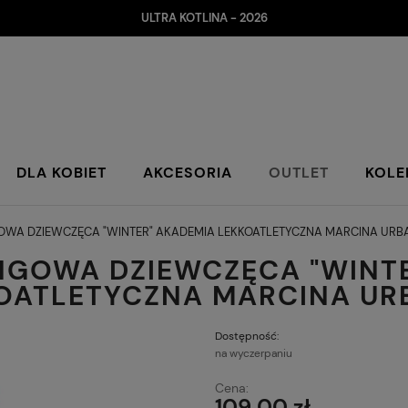
ULTRA KOTLINA - 2026
DLA KOBIET
AKCESORIA
OUTLET
KOLE
OWA DZIEWCZĘCA "WINTER" AKADEMIA LEKKOATLETYCZNA MARCINA URB
NGOWA DZIEWCZĘCA "WINT
OATLETYCZNA MARCINA UR
Dostępność:
na wyczerpaniu
Cena:
109,00 zł