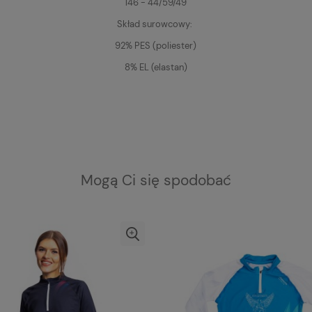
146 - 44/59/49
Skład surowcowy:
92% PES (poliester)
8% EL (elastan)
Mogą Ci się spodobać