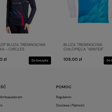
ZIP BLUZA TRENINGOWA
BLUZA TRENINGOWA
A - CIRCLES
CHŁOPIĘCA "WINTER"
AKADEMIA LEKKOATLETY
MARCINA URBASIA
0 zł
109,00 zł
Do koszyka
Do 
OŚĆ
POMOC
m Ambasadorem
Regulamin
am
Dostawa i Płatność