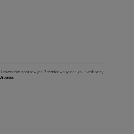
ngów i zawodów sportowych. Zróżnicowany design i swobodny
 Urbasia
.