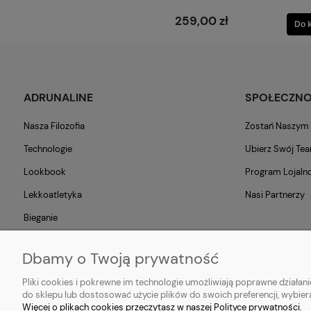
259,00 zł
Do 
ADRUNALINE
SPOŁECZN
Nasza Filozofia
Zostań Naszy
Technologie
Ubierz Swój Te
Lookbook
Program Lojaln
Lekkoatletyka
Nasi Partnerzy
Bieganie
Blog
Dbamy o Twoją prywatność
Pliki cookies i pokrewne im technologie umożliwiają poprawne działa
do sklepu lub dostosować użycie plików do swoich preferencji, wybier
Popularne produkty:
Koszulki do biegania
|
Topy do biegania
|
Bluzy d
Więcej o plikach cookies przeczytasz w naszej Polityce prywatności.