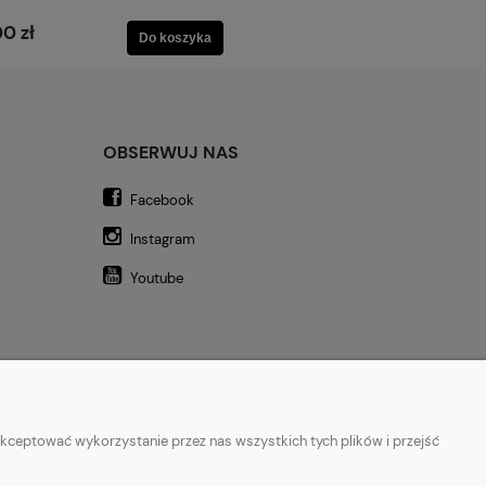
0 zł
Do koszyka
OBSERWUJ NAS
Facebook
Instagram
Youtube
kceptować wykorzystanie przez nas wszystkich tych plików i przejść
a
|
Legginsy do biegania
|
Koszulki lifestyle
|
Bluzy z kapturem