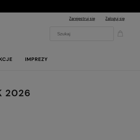
Zarejestruj się
Zaloguj się
KCJE
IMPREZY
K 2026