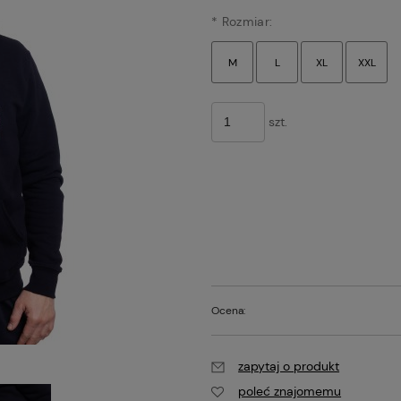
*
Rozmiar:
szt.
Ocena:
zapytaj o produkt
poleć znajomemu