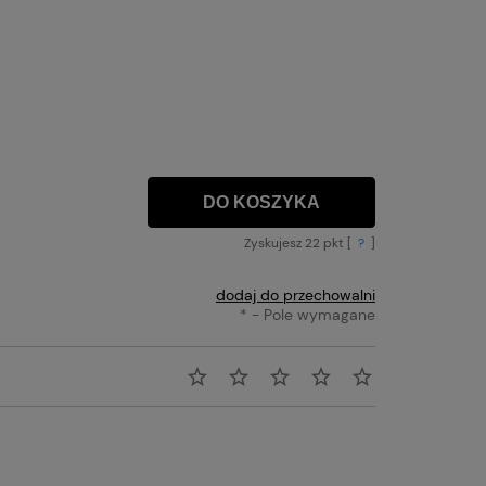
DO KOSZYKA
Zyskujesz
22
pkt [
?
]
dodaj do przechowalni
*
- Pole wymagane