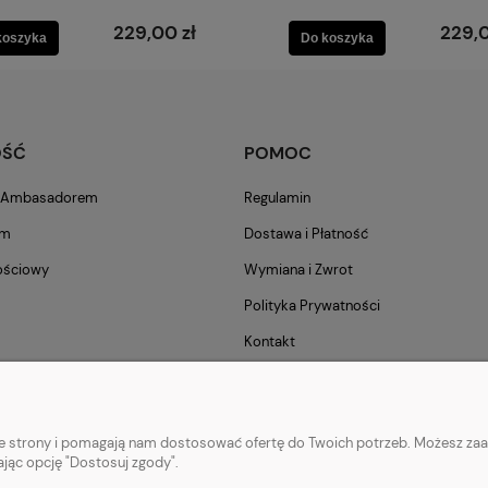
229,00 zł
229,0
koszyka
Do koszyka
OŚĆ
POMOC
m Ambasadorem
Regulamin
am
Dostawa i Płatność
ościowy
Wymiana i Zwrot
Polityka Prywatności
Kontakt
nie strony i pomagają nam dostosować ofertę do Twoich potrzeb. Możesz zaa
ając opcję "Dostosuj zgody".
o biegania
|
Longsleeve do biegania
|
Kurtki do biegania
|
Kamizelki do biegani