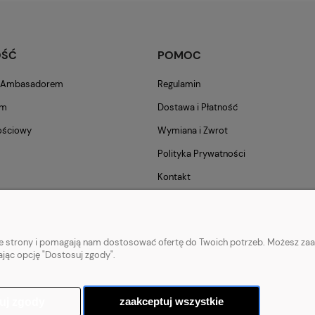
OŚĆ
POMOC
m Ambasadorem
Regulamin
am
Dostawa i Płatność
ościowy
Wymiana i Zwrot
Polityka Prywatności
Kontakt
nie strony i pomagają nam dostosować ofertę do Twoich potrzeb. Możesz zaa
ając opcję "Dostosuj zgody".
o biegania
|
Longsleeve do biegania
|
Kurtki do biegania
|
Kamizelki do biegani
zaakceptuj wszystkie
uj zgody