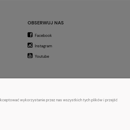
OBSERWUJ NAS
Facebook
Instagram
Youtube
kceptować wykorzystanie przez nas wszystkich tych plików i przejść
a
|
Legginsy do biegania
|
Koszulki lifestyle
|
Bluzy z kapturem