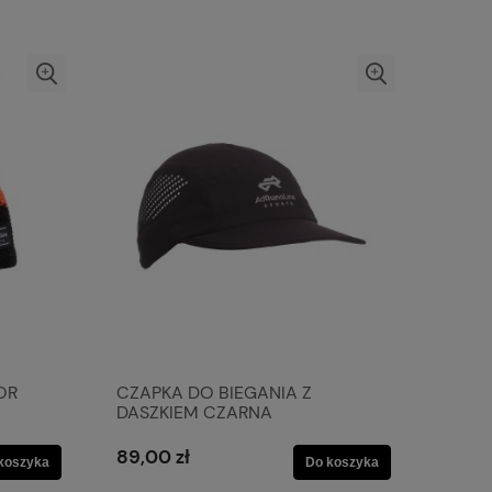
OR
CZAPKA DO BIEGANIA Z
DASZKIEM CZARNA
89,00 zł
koszyka
Do koszyka