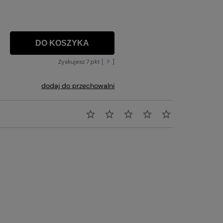
DO KOSZYKA
Zyskujesz
7
pkt [
?
]
dodaj do przechowalni