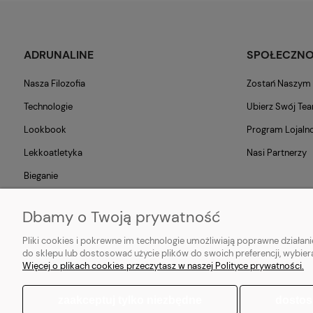
ADRUNALINE
SPOŁECZN
Nasza Filozofia
Zostań Naszy
Technologie
Ubierz Swój Te
Lookbook
Program Lojaln
Lekkoatletyka
Nasi Partnerzy
Bieganie
Blog
Dbamy o Twoją prywatność
Pliki cookies i pokrewne im technologie umożliwiają poprawne działa
do sklepu lub dostosować użycie plików do swoich preferencji, wybier
Popularne produkty:
Koszulki do biegania
|
Topy do biegania
|
Bluzy d
Więcej o plikach cookies przeczytasz w naszej Polityce prywatności.
zaakceptuj tylko niezbędne
dostos