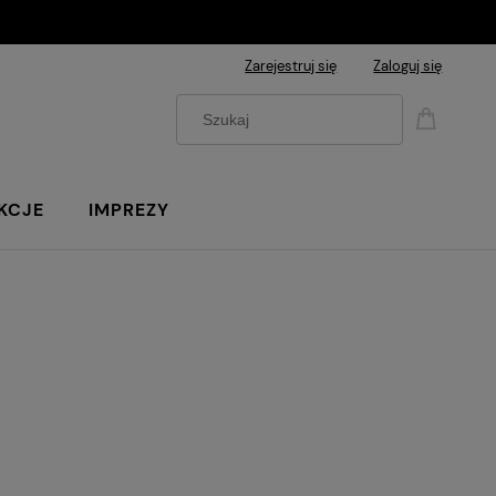
Zarejestruj się
Zaloguj się
KCJE
IMPREZY