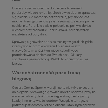
Okulary przeciwsłoneczne do biegania to element
garderoby wiosenno-letniej, choć równie dobrze sprawdzą
się jesienią. Od marca do października, gdy słońce jest
mocne i treningi przenoszą się na zewnątrz, sięgasz po nie
codziennie. Poranki o świcie, południa na pełnym słońcu,
wieczory przy zachodzie - szkła UV400 chronią wzrok
niezależnie od pory dnia.
Sprawdzą się również podczas treningów górskich, gdzie
intensywność promieniowania UV rośnie wraz z
wysokością. Im wyżej, tym więcej szkodliwego
promieniowania dociera do Twoich oczu. Okulary
sportowe z pełną ochroną UV400 to konieczność, nie
luksus.
Wszechstronność poza trasą
biegową
Okulary Cortina Sport w wersji fluo to nie tylko akcesoria
do biegania. Sprawdzą się równie dobrze podczas jazdy na
rowerze, rolkach, deskorolce, żeglarstwa, trekkingu czy
każdej innej aktywności outdoor. Wszędzie tam, gdzie
potrzebujesz ochrony przed słońcem i stabilnych oprawek,