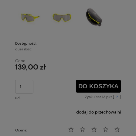
Dostępność:
duża ilość
Cena:
139,00 zł
DO KOSZYKA
Zyskujesz
13
pkt [
?
]
szt.
dodaj do przechowalni
Ocena: