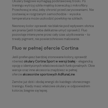
Okulary biegowe wymagają podstawowej troski. Po
treningu wytrzyj szkła miękką ściereczką z mikrofibry.
Przechowuj w etui, żeby chronić przed zarysowaniami. Nie
zostawiaj w rozgrzanym samochodzie - wysoka
temperatura może uszkodzić powłokę na szkłach.
Neonowy kolor oprawek nie blaknie pod wpływem słońca
ani prania (jeśli trzeba delikatnie umyć oprawki). Fluo
pozostaje intensywne przez cały czas użytkowania - to
trwały pigment, nie powierzchniowe malowanie.
Fluo w pełnej ofercie Cortina
Jeśli preferujesz bardziej stonowane kolory, sprawdź
również
okulary Cortina Sport w wersji białej
- elegancką
opcję o identycznych właściwościach funkcjonalnych. Obie
wersje oraz inne akcesoria znajdziesz w pełnej
ofercie
akcesoriów sportowych AdRunaLine
.
Zamów już dziś i dodaj energii do każdego słonecznego
treningu. Kiedy masz właściwe okulary w odpowiednim
kolorze, biegnie się lepiej.