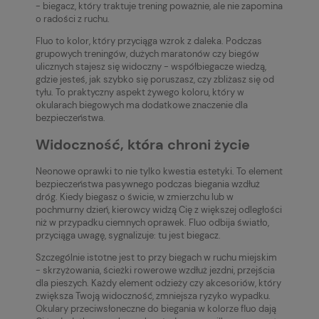
- biegacz, który traktuje trening poważnie, ale nie zapomina
o radości z ruchu.
Fluo to kolor, który przyciąga wzrok z daleka. Podczas
grupowych treningów, dużych maratonów czy biegów
ulicznych stajesz się widoczny - współbiegacze wiedzą,
gdzie jesteś, jak szybko się poruszasz, czy zbliżasz się od
tyłu. To praktyczny aspekt żywego koloru, który w
okularach biegowych ma dodatkowe znaczenie dla
bezpieczeństwa.
Widoczność, która chroni życie
Neonowe oprawki to nie tylko kwestia estetyki. To element
bezpieczeństwa pasywnego podczas biegania wzdłuż
dróg. Kiedy biegasz o świcie, w zmierzchu lub w
pochmurny dzień, kierowcy widzą Cię z większej odległości
niż w przypadku ciemnych oprawek. Fluo odbija światło,
przyciąga uwagę, sygnalizuje: tu jest biegacz.
Szczególnie istotne jest to przy biegach w ruchu miejskim
- skrzyżowania, ścieżki rowerowe wzdłuż jezdni, przejścia
dla pieszych. Każdy element odzieży czy akcesoriów, który
zwiększa Twoją widoczność, zmniejsza ryzyko wypadku.
Okulary przeciwsłoneczne do biegania w kolorze fluo dają