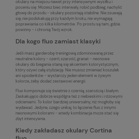
okulary na miejscu nawet przy intensywnym wysiłku i
poceniu się. Możesz biec interwały, robić podbieg, nachylić
głowę do przodu - okulary pozostają stabilne. Nie zsuwają
się, nie podskakują przy każdym kroku, nie wymagają
poprawiania co kilka kilometrów. Po prostu są tam, gdzie
powinny - i chronią Twój wzrok.
Dla kogo fluo zamiast klasyki
Jeśli masz garderobę treningową zdominowaną przez
neutralne kolory - czerń, szarość, granat - neonowe
okulary do biegania staną się akcentem kolorystycznym,
który ożywi całą stylizację. Nie musisz zmieniać koszulek
ani spodenków - wystarczy jeden element w żywym
kolorze, żeby dodać zestawowi energii.
Fluo komponuje się świetnie z czernią, szarością i białym.
Zaskakująco dobrze współgra też z niebieskimi i różowymi
odcieniami. To kolor bardziej uniwersalny, niż mogłoby się
wydawać. Jedyne, czego unikaj, to łączenie fluo z innymi
neonowymi kolorami - wtedy kombinacja może stać się
zbyt intensywna.
Kiedy zakładasz okulary Cortina
fluo