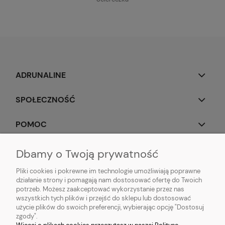
ADRUNALINE
SPOŁECZNOŚĆ
POMOC
OBSERWUJ NAS
Dbamy o Twoją prywatność
Pliki cookies i pokrewne im technologie umożliwiają poprawne
działanie strony i pomagają nam dostosować ofertę do Twoich
potrzeb. Możesz zaakceptować wykorzystanie przez nas
wszystkich tych plików i przejść do sklepu lub dostosować
Popularne produkty:
Koszulki do biegania
|
Topy do biegania
|
Bluzy do
użycie plików do swoich preferencji, wybierając opcję "Dostosuj
biegania
|
Longsleeve do biegania
|
Kurtki do biegania
|
Kamizelki do
zgody".
biegania
|
Legginsy do biegania
|
Koszulki lifestyle
|
Bluzy z kapturem