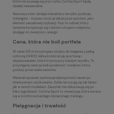
które nie zsuwają się przy ruchu, Cortina Sport będą
działać niezawodnie.
Neonowy kolor dodaje charakteru nie tylko podczas
treningów - możesz nosić je także poza sportem, jako
element casualowej stylizacji. Fluo to odcień, który
świetnie komponuje się z letnimi strojami miejskimi,
dodając im świeżości i energii.
Cena, która nie boli portfela
W cenie 139 zł otrzymujesz okulary do biegania z pełną
ochroną UV400, lekką konstrukcją sportową i
dopasowaniem, które trzyma przy każdym wysiłku. To
przystępna cena za funkcjonalność i trwałość, która
posłuży przez wiele sezonów.
Materiał oprawek zachowuje elastyczność nawet po
intensywnym użytkowaniu. Szkła nie rysują się tak łatwo
jak w tanich modelach. Zauszniki nie obluzowują się po
kilku tygodniach. Cortina Sport to inwestycja, która zwraca
się w komforcie każdego słonecznego treningu.
Pielęgnacja i trwałość