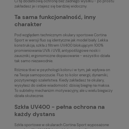
Ci tę dodatkową ochronę bez żadnego wysiłku - po prostu
zakładasz je i stajesz się bardziej widoczny.
Ta sama funkcjonalność, inny
charakter
Pod względem technicznym okulary sportowe Cortina
Sport w wersji fluo są identyczne jak model biały. Lekka
konstrukcja, szkła z filtrem UV400 blokującym 100%
promieniowania UVA i UVB, antypoślizgowe noski i
zauszniki, ergonomiczne dopasowanie - wszystko działa
tak samo niezawodnie.
Różnica tkwi w psychologii koloru i w tym, jak wpływa on
na Twoje samopoczucie. Fluo to kolor energii, dynamiki,
pozytywnego szaleństwa. Kiedy zakładasz te okulary,
wysyłasz do siebie wiadomość: dzisiaj biegnę na maksa.
To subtelny mechanizm motywacyjny, ale u wielu biegaczy
działa skutecznie.
Szkła UV400 - pełna ochrona na
każdy dystans
Szkła sportowe w okularach Cortina Sport wyposażone