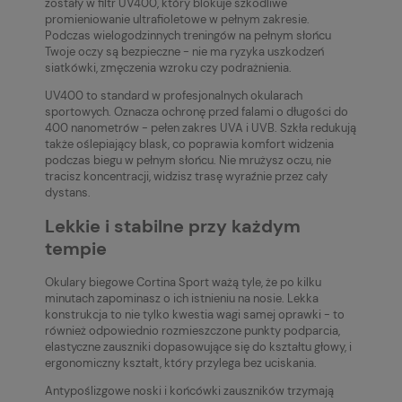
zostały w filtr UV400, który blokuje szkodliwe
promieniowanie ultrafioletowe w pełnym zakresie.
Podczas wielogodzinnych treningów na pełnym słońcu
Twoje oczy są bezpieczne - nie ma ryzyka uszkodzeń
siatkówki, zmęczenia wzroku czy podrażnienia.
UV400 to standard w profesjonalnych okularach
sportowych. Oznacza ochronę przed falami o długości do
400 nanometrów - pełen zakres UVA i UVB. Szkła redukują
także oślepiający blask, co poprawia komfort widzenia
podczas biegu w pełnym słońcu. Nie mrużysz oczu, nie
tracisz koncentracji, widzisz trasę wyraźnie przez cały
dystans.
Lekkie i stabilne przy każdym
tempie
Okulary biegowe Cortina Sport ważą tyle, że po kilku
minutach zapominasz o ich istnieniu na nosie. Lekka
konstrukcja to nie tylko kwestia wagi samej oprawki - to
również odpowiednio rozmieszczone punkty podparcia,
elastyczne zauszniki dopasowujące się do kształtu głowy, i
ergonomiczny kształt, który przylega bez uciskania.
Antypoślizgowe noski i końcówki zauszników trzymają