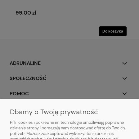
99,00 zł
Do koszyka
ADRUNALINE
SPOŁECZNOŚĆ
POMOC
OBSERWUJ NAS
Dbamy o Twoją prywatność
Pliki cookies i pokrewne im technologie umożliwiają poprawne
działanie strony i pomagają nam dostosować ofertę do Twoich
potrzeb. Możesz zaakceptować wykorzystanie przez nas