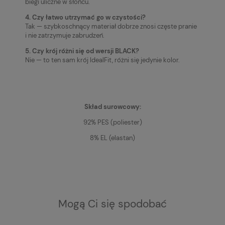
biegi uliczne w słońcu.
4. Czy łatwo utrzymać go w czystości?
Tak — szybkoschnący materiał dobrze znosi częste pranie
i nie zatrzymuje zabrudzeń.
5. Czy krój różni się od wersji BLACK?
Nie — to ten sam krój IdealFit, różni się jedynie kolor.
Skład surowcowy:
92% PES (poliester)
8% EL (elastan)
Mogą Ci się spodobać