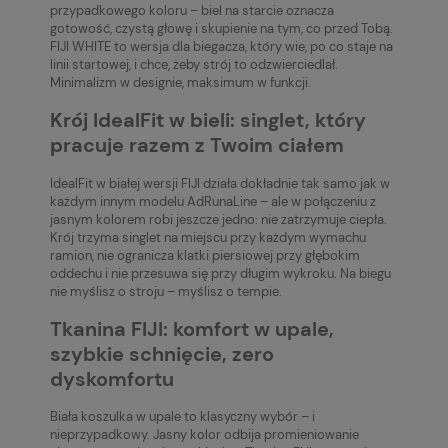
przypadkowego koloru – biel na starcie oznacza
gotowość, czystą głowę i skupienie na tym, co przed Tobą.
FIJI WHITE to wersja dla biegacza, który wie, po co staje na
linii startowej, i chce, żeby strój to odzwierciedlał.
Minimalizm w designie, maksimum w funkcji.
Krój IdealFit w bieli: singlet, który
pracuje razem z Twoim ciałem
IdealFit w białej wersji FIJI działa dokładnie tak samo jak w
każdym innym modelu AdRunaLine – ale w połączeniu z
jasnym kolorem robi jeszcze jedno: nie zatrzymuje ciepła.
Krój trzyma singlet na miejscu przy każdym wymachu
ramion, nie ogranicza klatki piersiowej przy głębokim
oddechu i nie przesuwa się przy długim wykroku. Na biegu
nie myślisz o stroju – myślisz o tempie.
Tkanina FIJI: komfort w upale,
szybkie schnięcie, zero
dyskomfortu
Biała koszulka w upale to klasyczny wybór – i
nieprzypadkowy. Jasny kolor odbija promieniowanie