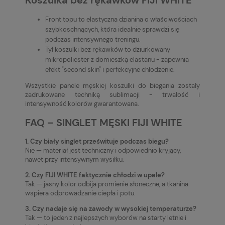
Koszulka bez rękawków FIJI WHITE
Front topu to elastyczna dzianina o właściwościach
szybkoschnących, która idealnie sprawdzi się
podczas intensywnego treningu.
Tył koszulki bez rękawków to dziurkowany
mikropoliester z domieszką elastanu - zapewnia
efekt "second skin" i perfekcyjne chłodzenie.
Wszystkie panele męskiej koszulki do biegania zostały
zadrukowane techniką sublimacji - trwałość i
intensywność kolorów gwarantowana.
FAQ – SINGLET MĘSKI FIJI WHITE
1. Czy biały singlet prześwituje podczas biegu?
Nie — materiał jest techniczny i odpowiednio kryjący,
nawet przy intensywnym wysiłku.
2. Czy FIJI WHITE faktycznie chłodzi w upale?
Tak — jasny kolor odbija promienie słoneczne, a tkanina
wspiera odprowadzanie ciepła i potu.
3. Czy nadaje się na zawody w wysokiej temperaturze?
Tak — to jeden z najlepszych wyborów na starty letnie i