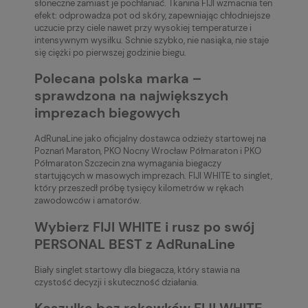
słoneczne zamiast je pochłaniać. Tkanina FIJI wzmacnia ten
efekt: odprowadza pot od skóry, zapewniając chłodniejsze
uczucie przy ciele nawet przy wysokiej temperaturze i
intensywnym wysiłku. Schnie szybko, nie nasiąka, nie staje
się ciężki po pierwszej godzinie biegu.
Polecana polska marka –
sprawdzona na największych
imprezach biegowych
AdRunaLine jako oficjalny dostawca odzieży startowej na
Poznań Maraton, PKO Nocny Wrocław Półmaraton i PKO
Półmaraton Szczecin zna wymagania biegaczy
startujących w masowych imprezach. FIJI WHITE to singlet,
który przeszedł próbę tysięcy kilometrów w rękach
zawodowców i amatorów.
Wybierz FIJI WHITE i rusz po swój
PERSONAL BEST z AdRunaLine
Biały singlet startowy dla biegacza, który stawia na
czystość decyzji i skuteczność działania.