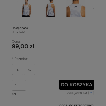
Dostępność:
duża ilość
Cena:
99,00 zł
*
Rozmiar:
DO KOSZYKA
Zyskujesz
9
pkt [
?
]
szt.
dodaj do przechowalni