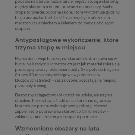
podatna na otarcia. Każde tarcie między stopą a skarpetą,
między skarpetą a butem prowadzi do pęcherzy. Sucha
stopa to twarda, odporna skóra, która wytrzymuje godziny
biegu bez uszkodzeń. To różnica między ukończeniem
maratonu z uśmiechem a kuleniem do mety z obolałymi
stopami.
Antypoślizgowe wykończenie, które
trzyma stopę w miejscu
Nic nie denerwuje bardziej niż skarpeta, która zsuwa się w
bucie. Na każdym kilometrze czujesz jak materiał zbiera się
pod stopą, tworzy fałdy, ociera pięty. Skarpety do biegania
Stripes 3D mają antypoślizgowe wykończenie w
kluczowych strefach - raz założone, pozostają na miejscu
przez cały trening.
Elastyczny ściągacz wokół kostki nie uciska, ale trzyma
stabilnie. Nie zostawia śladów na skórze, nie ogranicza
krążenia, po prostu wykonuje swoją robotę. Możesz
zapomnieć o poprawianiu skarpet co 5 kilometrów -
zakładasz rano i zdejmujesz dopiero po mecie.
Wzmocnione obszary na lata