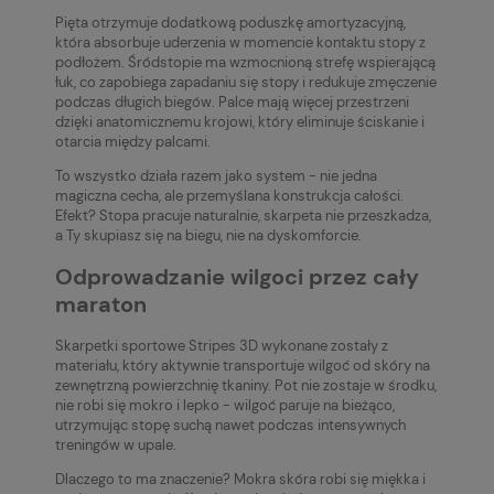
Pięta otrzymuje dodatkową poduszkę amortyzacyjną,
która absorbuje uderzenia w momencie kontaktu stopy z
podłożem. Śródstopie ma wzmocnioną strefę wspierającą
łuk, co zapobiega zapadaniu się stopy i redukuje zmęczenie
podczas długich biegów. Palce mają więcej przestrzeni
dzięki anatomicznemu krojowi, który eliminuje ściskanie i
otarcia między palcami.
To wszystko działa razem jako system - nie jedna
magiczna cecha, ale przemyślana konstrukcja całości.
Efekt? Stopa pracuje naturalnie, skarpeta nie przeszkadza,
a Ty skupiasz się na biegu, nie na dyskomforcie.
Odprowadzanie wilgoci przez cały
maraton
Skarpetki sportowe Stripes 3D wykonane zostały z
materiału, który aktywnie transportuje wilgoć od skóry na
zewnętrzną powierzchnię tkaniny. Pot nie zostaje w środku,
nie robi się mokro i lepko - wilgoć paruje na bieżąco,
utrzymując stopę suchą nawet podczas intensywnych
treningów w upale.
Dlaczego to ma znaczenie? Mokra skóra robi się miękka i