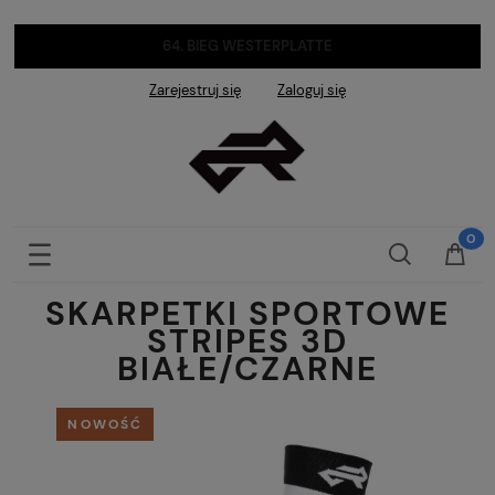
64. BIEG WESTERPLATTE
Zarejestruj się
Zaloguj się
SKARPETKI SPORTOWE
STRIPES 3D
BIAŁE/CZARNE
NOWOŚĆ