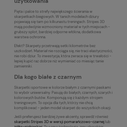
użytkowania
Pięta i palce to strefy największego ścierania w
skarpetkach biegowych. W tanich modelach dziury
pojawiają się tam po kilkunastu treningach. Stripes 3D
mają podwójnie wzmocniony materiał w tych miejscach -
grubszy splot, bardziej odporne włókna, dodatkowa
warstwa ochronna.
Efekt? Skarpety przetrwają setki kilometrów bez
uszkodzeń. Materiał nie rozciąga się, nie traci elastyczności,
nie robi dziur. To inwestycja, która zwraca się w trwałości -
lepiej kupić raz dobrze niż wymieniać co miesiąc tanie
zamienniki.
Dla kogo białe z czarnym
Skarpetki sportowe w kolorze białym z czarnymi paskami
to wybór uniwersalny. Pasują do białych, czarnych, szarych i
kolorowych butów. Komponują się z każdym strojem
treningowym. To opcja dla tych, którzy nie chcą
komplikować - jeden model skarpet do wszystkich okazji.
Jeśli preferujesz bardziej żywe akcenty, sprawdź również
skarpetki Stripes 3D w wersji pomarańczowo-czarnej
lub
żółto-niebieskiej
. Ta sama technologia, inny charakter.