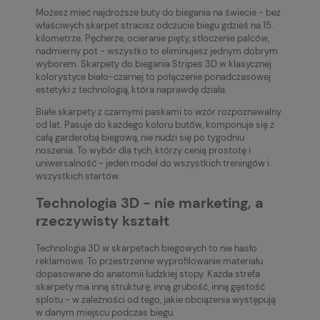
Możesz mieć najdroższe buty do biegania na świecie - bez
właściwych skarpet stracisz odczucie biegu gdzieś na 15.
kilometrze. Pęcherze, ocieranie pięty, stłoczenie palców,
nadmierny pot - wszystko to eliminujesz jednym dobrym
wyborem. Skarpety do biegania Stripes 3D w klasycznej
kolorystyce biało-czarnej to połączenie ponadczasowej
estetyki z technologią, która naprawdę działa.
Białe skarpety z czarnymi paskami to wzór rozpoznawalny
od lat. Pasuje do każdego koloru butów, komponuje się z
całą garderobą biegową, nie nudzi się po tygodniu
noszenia. To wybór dla tych, którzy cenią prostotę i
uniwersalność - jeden model do wszystkich treningów i
wszystkich startów.
Technologia 3D - nie marketing, a
rzeczywisty kształt
Technologia 3D w skarpetach biegowych to nie hasło
reklamowe. To przestrzenne wyprofilowanie materiału
dopasowane do anatomii ludzkiej stopy. Każda strefa
skarpety ma inną strukturę, inną grubość, inną gęstość
splotu - w zależności od tego, jakie obciążenia występują
w danym miejscu podczas biegu.