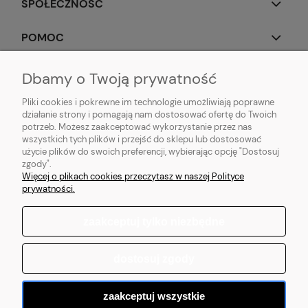
SPOŁECZNOŚĆ
POMOC
OBSERWUJ NAS
Dbamy o Twoją prywatność
Pliki cookies i pokrewne im technologie umożliwiają poprawne
działanie strony i pomagają nam dostosować ofertę do Twoich
potrzeb. Możesz zaakceptować wykorzystanie przez nas
wszystkich tych plików i przejść do sklepu lub dostosować
Popularne produkty:
Koszulki do biegania
|
Topy do biegania
|
Bluzy do
użycie plików do swoich preferencji, wybierając opcję "Dostosuj
biegania
|
Longsleeve do biegania
|
Kurtki do biegania
|
Kamizelki do
zgody".
biegania
|
Legginsy do biegania
|
Koszulki lifestyle
|
Bluzy z kapturem
Więcej o plikach cookies przeczytasz w naszej Polityce
prywatności.
zaakceptuj tylko niezbędne
pokaż pełną wersję strony
dostosuj zgody
Sklep internetowy Shoper.pl
zaakceptuj wszystkie