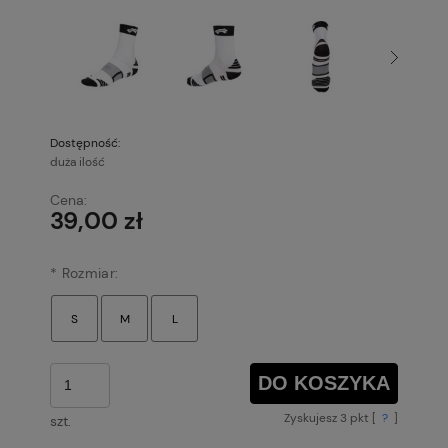
Dostępność:
duża ilość
Cena:
39,00 zł
*
Rozmiar:
DO KOSZYKA
Zyskujesz
3
pkt [
?
]
szt.