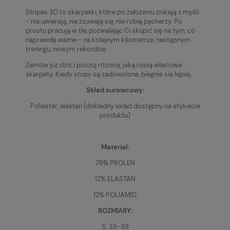
Stripes 3D to skarpetki, które po założeniu znikają z myśli
- nie uwierają, nie zsuwają się, nie robią pęcherzy. Po
prostu pracują w tle, pozwalając Ci skupić się na tym, co
naprawdę ważne - na kolejnym kilometrze, następnym
treningu, nowym rekordzie.
Zamów już dziś i poczuj różnicę, jaką robią właściwe
skarpety. Kiedy stopy są zadowolone, biegnie się lepiej.
Skład surowcowy:
Poliester, elastan (dokładny skład dostępny na etykiecie
produktu)
Materiał:
76% PROLEN
12% ELASTAN
12% POLIAMID
ROZMIARY:
S: 35-38