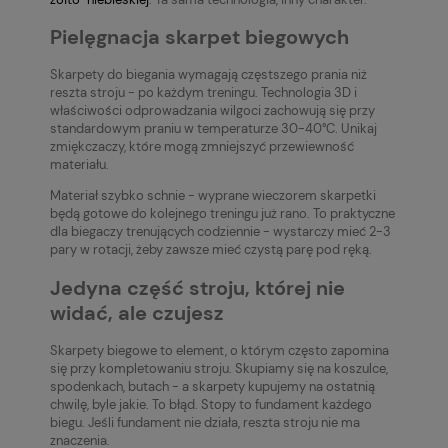
Pielęgnacja skarpet biegowych
Skarpety do biegania wymagają częstszego prania niż
reszta stroju - po każdym treningu. Technologia 3D i
właściwości odprowadzania wilgoci zachowują się przy
standardowym praniu w temperaturze 30-40°C. Unikaj
zmiękczaczy, które mogą zmniejszyć przewiewność
materiału.
Materiał szybko schnie - wyprane wieczorem skarpetki
będą gotowe do kolejnego treningu już rano. To praktyczne
dla biegaczy trenujących codziennie - wystarczy mieć 2-3
pary w rotacji, żeby zawsze mieć czystą parę pod ręką.
Jedyna część stroju, której nie
widać, ale czujesz
Skarpety biegowe to element, o którym często zapomina
się przy kompletowaniu stroju. Skupiamy się na koszulce,
spodenkach, butach - a skarpety kupujemy na ostatnią
chwilę, byle jakie. To błąd. Stopy to fundament każdego
biegu. Jeśli fundament nie działa, reszta stroju nie ma
znaczenia.