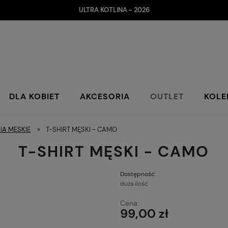
ULTRA KOTLINA - 2026
DLA KOBIET
AKCESORIA
OUTLET
KOLE
IA MĘSKIE
»
T-SHIRT MĘSKI - CAMO
T-SHIRT MĘSKI - CAMO
Dostępność:
duża ilość
Cena:
99,00 zł