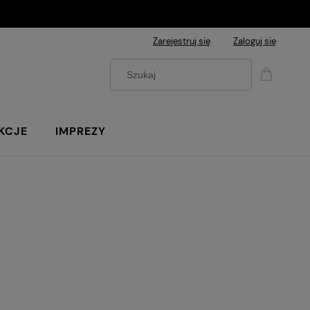
Zarejestruj się
Zaloguj się
KCJE
IMPREZY