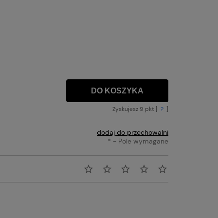
DO KOSZYKA
Zyskujesz
9
pkt [
?
]
dodaj do przechowalni
*
- Pole wymagane