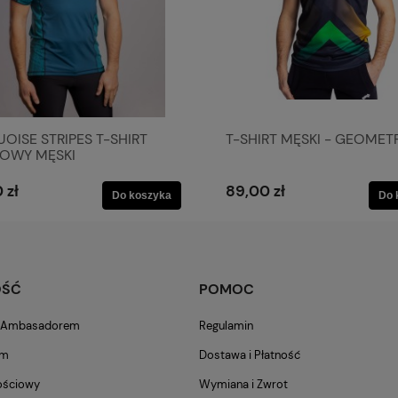
OISE STRIPES T-SHIRT
T-SHIRT MĘSKI - GEOMET
TOWY MĘSKI
 zł
89,00 zł
Do koszyka
Do 
OŚĆ
POMOC
m Ambasadorem
Regulamin
am
Dostawa i Płatność
ościowy
Wymiana i Zwrot