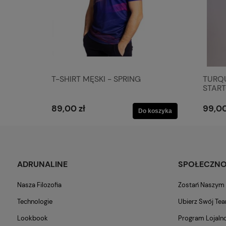
T-SHIRT MĘSKI - SPRING
TURQU
STAR
89,00 zł
99,00
Do koszyka
ADRUNALINE
SPOŁECZN
Nasza Filozofia
Zostań Naszy
Technologie
Ubierz Swój Te
Lookbook
Program Lojaln