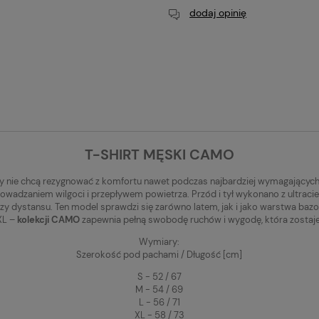
dodaj opinię
T-SHIRT MĘSKI CAMO
zy nie chcą rezygnować z komfortu nawet podczas najbardziej wymagających tr
prowadzaniem wilgoci i przepływem powietrza. Przód i tył wykonano z ultracie
zy dystansu. Ten model sprawdzi się zarówno latem, jak i jako warstwa baz
XL –
kolekcji CAMO
zapewnia pełną swobodę ruchów i wygodę, która zostaje
Wymiary:
Szerokość pod pachami / Długość [cm]
S - 52 / 67
M - 54 / 69
L - 56 / 71
XL - 58 / 73