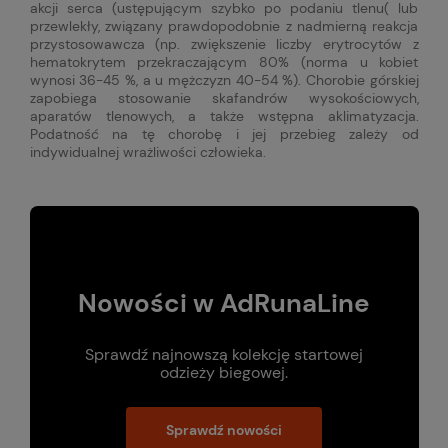
akcji serca (ustępującym szybko po podaniu tlenu( lub
przewlekły, związany prawdopodobnie z nadmierną reakcja
przystosowawcza (np. zwiększenie liczby erytrocytów z
hematokrytem przekraczającym 80% (norma u kobiet
wynosi 36-45 %, a u mężczyzn 40-54 %). Chorobie górskiej
zapobiega stosowanie skafandrów wysokościowych,
aparatów tlenowych, a także wstępna aklimatyzacja.
Podatność na tę chorobę i jej przebieg zależy od
indywidualnej wrażliwości człowieka.
Nowości w AdRunaLine
Sprawdź najnowszą kolekcję startowej
odzieży biegowej.
Sprawdź nowości