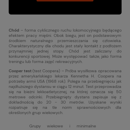
Chód
– forma cyklicznego ruchu lokomocyjnego będącego
efektem pracy mięśni. Obok biegu, jest on podstawowym
środkiem naturalnego przemieszczania się człowieka.
Charakterystyczny dla chodu jest stały kontakt z podłożem
przynajmniej jednej stopy. Chód jest zaliczany do
konkurencji sportowej. Może występować także, jako forma
treningu lub forma zajęć rekreacyjnych.
Cooper test
(test Coopera) – Próba wysiłkowa opracowana
przez amerykańskiego lekarza Kennetha H. Coopera na
potrzeby armii USA (1968 rok). Polega na przebiegnięciu jak
najdłuższego dystansu w ciągu 12 minut. Test przeprowadza
się na bieżni lekkoatletycznej, na której oznacza się 50
metrowe odcinki. Przebiegnięty dystans zapisuje się z
dokładnością do 20 - 30 metrów. Uzyskane wyniki
rozpatruje się na tle norm sprawnościowych dla
określonych grup wiekowych.
Grupy wiekowe i minimalne