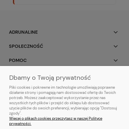
ADRUNALINE
SPOŁECZNOŚĆ
POMOC
OBSERWUJ NAS
Dbamy o Twoją prywatność
Pliki cookies i pokrewne im technologie umożliwiają poprawne
działanie strony i pomagają nam dostosować ofertę do Twoich
potrzeb. Możesz zaakceptować wykorzystanie przez nas
wszystkich tych plików i przejść do sklepu lub dostosować
Popularne produkty:
Koszulki do biegania
|
Topy do biegania
|
Bluzy do
użycie plików do swoich preferencji, wybierając opcję "Dostosuj
biegania
|
Longsleeve do biegania
|
Kurtki do biegania
|
Kamizelki do
zgody".
biegania
|
Legginsy do biegania
|
Koszulki lifestyle
|
Bluzy z kapturem
Więcej o plikach cookies przeczytasz w naszej Polityce
prywatności.