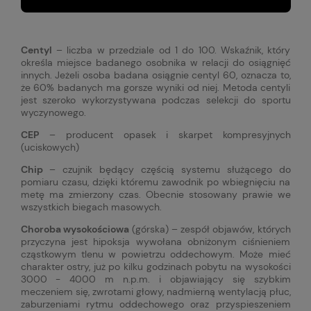
Centyl
– liczba w przedziale od 1 do 100. Wskaźnik, który
określa miejsce badanego osobnika w relacji do osiągnięć
innych. Jeżeli osoba badana osiągnie centyl 60, oznacza to,
że 60% badanych ma gorsze wyniki od niej. Metoda centyli
jest szeroko wykorzystywana podczas selekcji do sportu
wyczynowego.
CEP
– producent opasek i skarpet kompresyjnych
(uciskowych)
Chip
– czujnik będący częścią systemu służącego do
pomiaru czasu, dzięki któremu zawodnik po wbiegnięciu na
metę ma zmierzony czas. Obecnie stosowany prawie we
wszystkich biegach masowych.
Choroba wysokościowa
(górska) – zespół objawów, których
przyczyna jest hipoksja wywołana obniżonym ciśnieniem
cząstkowym tlenu w powietrzu oddechowym. Może mieć
charakter ostry, już po kilku godzinach pobytu na wysokości
3000 - 4000 m n.p.m. i objawiający się szybkim
meczeniem się, zwrotami głowy, nadmierną wentylacją płuc,
zaburzeniami rytmu oddechowego oraz przyspieszeniem