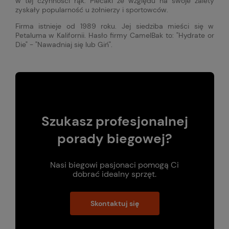
w tej czynności rąk. Plecaki ze względu na swoje zalety
zyskały popularność u żołnierzy i sportowców.
Firma istnieje od 1989 roku. Jej siedziba mieści się w
Petaluma w Kalifornii. Hasło firmy CamelBak to: "Hydrate or
Die" - "Nawadniaj się lub Giń".
Szukasz profesjonalnej
porady biegowej?
Nasi biegowi pasjonaci pomogą Ci
dobrać idealny sprzęt.
Skontaktuj się