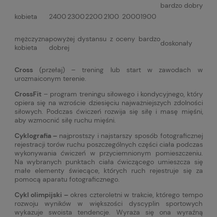
bardzo dobry
kobieta
2400
2300
2200
2100
2000
1900
mężczyzna
powyżej dystansu z oceny bardzo
doskonały
kobieta
dobrej
Cross
(przełaj) – trening lub start w zawodach w
urozmaiconym terenie.
CrossFit
– program treningu siłowego i kondycyjnego, który
opiera się na wzroście dziesięciu najważniejszych zdolności
siłowych. Podczas ćwiczeń rozwija się siłę i masę mięśni,
aby wzmocnić siłę ruchu mięśni.
Cyklografia –
najprostszy i najstarszy sposób fotograficznej
rejestracji torów ruchu poszczególnych części ciała podczas
wykonywania ćwiczeń w przyciemnionym pomieszczeniu.
Na wybranych punktach ciała ćwiczącego umieszcza się
małe elementy świecące, których ruch rejestruje się za
pomocą aparatu fotograficznego.
Cykl olimpijski –
okres czteroletni w trakcie, którego tempo
rozwoju wyników w większości dyscyplin sportowych
wykazuje swoista tendencje. Wyraża się ona wyraźną