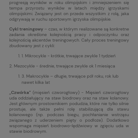
progresją wyników w roku olimpijskim i zmniejszeniem się
tempa przyrostu wyników w latach między igrzyskami
olimpijskimi. Związany jest on przede wszystkim z rolą, jaka
odgrywają w ruchu sportowym igrzyska olimpijskie.
Cykl treningowy
– czas, w którym realizowane są konkretne
zadania określone kolejnością pracy i odpoczynku oraz
kolejnością akcentów treningowych. Cały proces treningowy
zbudowany jest z cykli:
1. Mikrocykle - krótkie, trwające zwykle 1 tydzień
2. Mezocykle - średnie, trwające zwykle ok 1 miesiąca
3. Makrocykle – długie, trwające pół roku, rok lub
nawet kilka lat
„Czwórka”
(mięsień czworogłowy) - Mięsień czworogłowy
uda oddziałujący na staw biodrowy oraz na staw kolanowy.
Jest głównym prostownikiem podudzia, które nie tylko silnie
prostuje, ale także pełni rolę stabilizującą dla stawu
kolanowego (np. podczas biegu, pochłanianie wstrząsu
związanego z uderzeniem pięty o podłoże). Dodatkowo
wspomaga mięsień biodrowo-lędźwiowy w zgięciu uda w
stawie biodrowym.