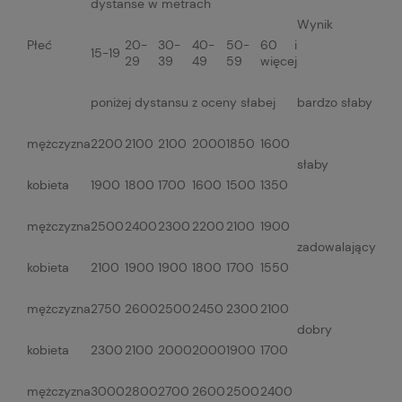
dystanse w metrach
Wynik
Płeć
20-
30-
40-
50-
60 i
15-19
29
39
49
59
więcej
poniżej dystansu z oceny słabej
bardzo słaby
mężczyzna
2200
2100
2100
2000
1850
1600
słaby
kobieta
1900
1800
1700
1600
1500
1350
mężczyzna
2500
2400
2300
2200
2100
1900
zadowalający
kobieta
2100
1900
1900
1800
1700
1550
mężczyzna
2750
2600
2500
2450
2300
2100
dobry
kobieta
2300
2100
2000
2000
1900
1700
mężczyzna
3000
2800
2700
2600
2500
2400