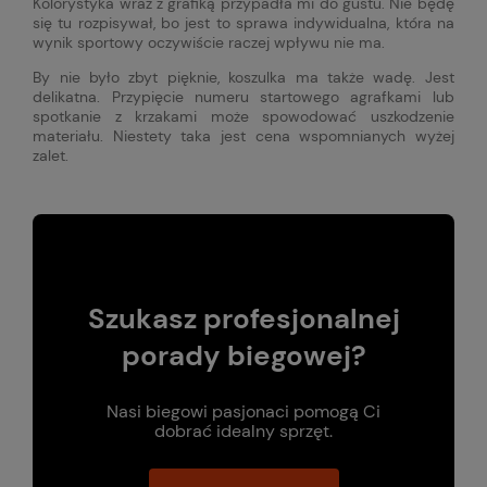
Kolorystyka wraz z grafiką przypadła mi do gustu. Nie będę
się tu rozpisywał, bo jest to sprawa indywidualna, która na
wynik sportowy oczywiście raczej wpływu nie ma.
By nie było zbyt pięknie, koszulka ma także wadę. Jest
delikatna. Przypięcie numeru startowego agrafkami lub
spotkanie z krzakami może spowodować uszkodzenie
materiału. Niestety taka jest cena wspomnianych wyżej
zalet.
Szukasz profesjonalnej
porady biegowej?
Nasi biegowi pasjonaci pomogą Ci
dobrać idealny sprzęt.