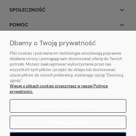
SPOŁECZNOŚĆ
POMOC
OBSERWUJ NAS
Dbamy o Twoją prywatność
Pliki cookies i pokrewne im technologie umożliwiają poprawne
działanie strony i pomagają nam dostosować ofertę do Twoich
potrzeb. Możesz zaakceptować wykorzystanie przez nas
wszystkich tych plików i przejść do sklepu lub dostosować
Popularne produkty:
Koszulki do biegania
|
Topy do biegania
|
Bluzy do
użycie plików do swoich preferencji, wybierając opcję "Dostosuj
biegania
|
Longsleeve do biegania
|
Kurtki do biegania
|
Kamizelki do
zgody".
biegania
|
Legginsy do biegania
|
Koszulki lifestyle
|
Bluzy z kapturem
Więcej o plikach cookies przeczytasz w naszej Polityce
prywatności.
zaakceptuj tylko niezbędne
pokaż pełną wersję strony
dostosuj zgody
Sklep internetowy Shoper.pl