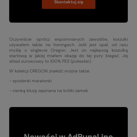
Skontaktuj się
Oczywiście oprócz wspomnianych zawodów, koszulki
używałem także na treningach. Jeśli jest upał, od razu
myślę o singlecie Oregon. Jest on najlepszą koszulką
startową w jakiej miałem okazję do tej pory biegać. Jej
skład surowcowy to 100% PES (poliester).
W kolekcji OREGON znaleźć można także:
- spodenki maratonki
- cienką bluzę zapinana na krótki zamek
Nowości w AdRunaLine