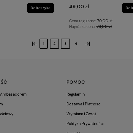
49,00 zł
Do koszyka
Do 
79,00 zł
Cena regularna:
79,00 zł
Najniższa cena:
«
»
1
2
3
4
OŚĆ
POMOC
m Ambasadorem
Regulamin
am
Dostawa i Płatność
ościowy
Wymiana i Zwrot
Polityka Prywatności