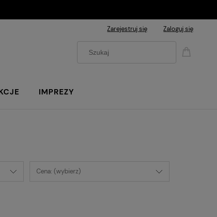
Zarejestruj się
Zaloguj się
KCJE
IMPREZY
Cena: (wybierz)